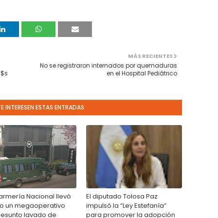
MÁS RECIENTES
No se registraron internados por quemaduras
u$s
en el Hospital Pediátrico
TE INTERESEN ESTAS ENTRADAS
rmería Nacional llevó
El diputado Tolosa Paz
o un megaoperativo
impulsó la “Ley Estefanía”
resunto lavado de
para promover la adopción