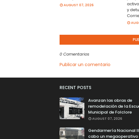
activ
AUGUST 07, 2026
y det
Corri
AUGU
PU
0 Comentarios
Publicar un comentario
RECENT POSTS
Avanzan las obras de
remodelación de la Escu
Municipal de Folclore
AUGUST 07, 2026
Gendarmería Nacional l
cabo un megaoperativo