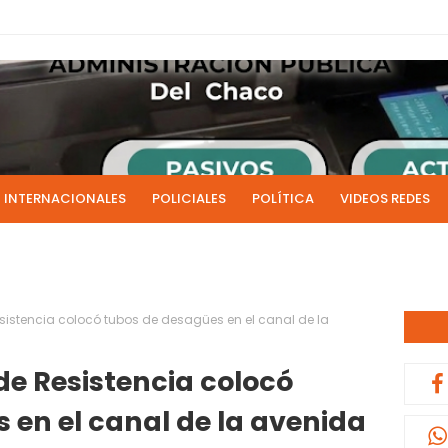
INTERNACIONALES
POLICIALES
POLÍTICA
VIDEOS REDES
ICIAS
LIVE NOTICIAS
CULTURALES
RADIO EN DIRECTO
1 y 2 de julio se acreditarán los sueldos de junio de la admi
0:13
sistencia colocó tubos de desagües en el canal de la
de Resistencia colocó
 en el canal de la avenida