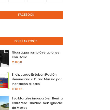
FACEBOOK
POPULAR POSTS
Nicaragua rompió relaciones
con Italia
10:58
El diputado Esteban Paulón
denunciará a Clara Muzzio por
incitación al odio
19:42
Evo Morales inauguró en Beni la
carretera Trinidad-San Ignacio
de Moxos