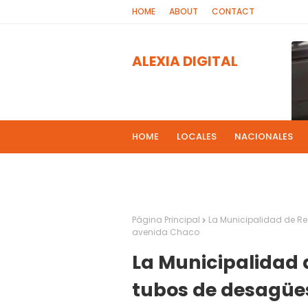
HOME
ABOUT
CONTACT
ALEXIA DIGITAL
HOME
LOCALES
NACIONALES
PROGRAMAS DE RADIOS
MAS NOT
El 
2
Página Principal
La Municipalidad de Re
avenida Chaco
La Municipalidad 
tubos de desagües