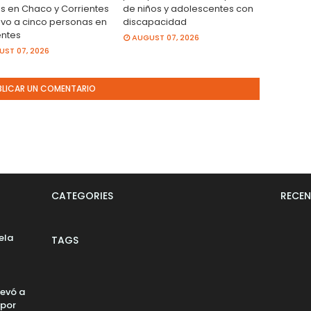
os en Chaco y Corrientes
de niños y adolescentes con
uvo a cinco personas en
discapacidad
entes
AUGUST 07, 2026
ST 07, 2026
BLICAR UN COMENTARIO
CATEGORIES
RECEN
ela
TAGS
levó a
 por