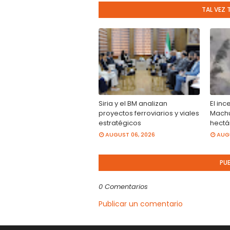
TAL VEZ 
Siria y el BM analizan
El in
proyectos ferroviarios y viales
Machu
estratégicos
hectá
AUGUST 06, 2026
AUGU
PU
0 Comentarios
Publicar un comentario