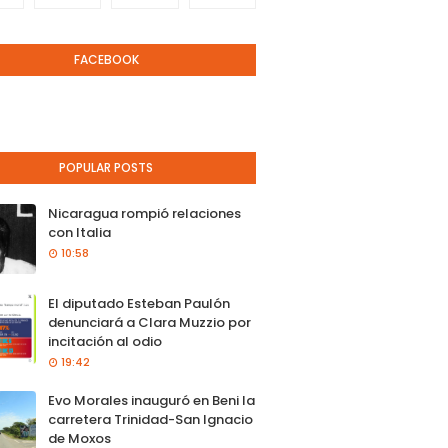
FACEBOOK
POPULAR POSTS
Nicaragua rompió relaciones
con Italia
10:58
El diputado Esteban Paulón
denunciará a Clara Muzzio por
incitación al odio
19:42
Evo Morales inauguró en Beni la
carretera Trinidad-San Ignacio
de Moxos