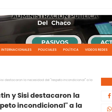
INTERNACIONALES
POLICIALES
POLÍTICA
VIDEOS REDES
ICIAS
LIVE NOTICIAS
CULTURALES
RADIO EN DIRECTO
1 y 2 de julio se acreditarán los sueldos de junio de la admi
0:13
 Sisi destacaron la necesidad del "respeto incondicional" a la
tin y Sisi destacaron la
peto incondicional" a la