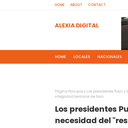
HOME
ABOUT
CONTACT
ALEXIA DIGITAL
HOME
LOCALES
NACIONALES
PROGRAMAS DE RADIOS
MAS NOT
El 
2
Página Principal
Los presidentes Putin y
integridad territorial de Siria
Los presidentes Pu
necesidad del "res