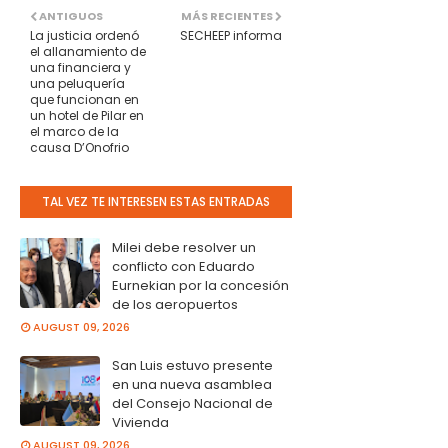
ANTIGUOS
MÁS RECIENTES
La justicia ordenó
SECHEEP informa
el allanamiento de
una financiera y
una peluquería
que funcionan en
un hotel de Pilar en
el marco de la
causa D’Onofrio
TAL VEZ TE INTERESEN ESTAS ENTRADAS
Milei debe resolver un
conflicto con Eduardo
Eurnekian por la concesión
de los aeropuertos
AUGUST 09, 2026
San Luis estuvo presente
en una nueva asamblea
del Consejo Nacional de
Vivienda
AUGUST 09, 2026