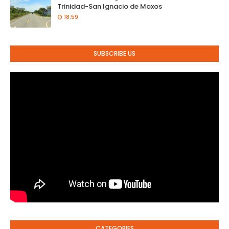
Trinidad-San Ignacio de Moxos
18:59
SUBSCRIBE US
CATEGORIES