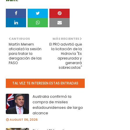
ANTIGUOS
MÁS RECIENTES
Martín Menem
El PRO advirtió que
oficializó la sesión
la licitación de la
para tratar la
Hidrovía "Es
derogación de las
apresurada y
PASO
generará
sobrecostos"
TAL VEZ TE INTERESEN ESTAS ENTRADAS
Australia confirmó la
compra de misiles
estadounidenses de largo
alcance
AUGUST 06, 2026