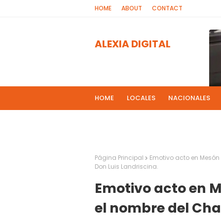
HOME
ABOUT
CONTACT
ALEXIA DIGITAL
HOME
LOCALES
NACIONALES
PROGRAMAS DE RADIOS
MAS NOT
El 
2
Página Principal
Emotivo acto en Mesón 
Don Luis Landriscina.
Emotivo acto en M
el nombre del Cha