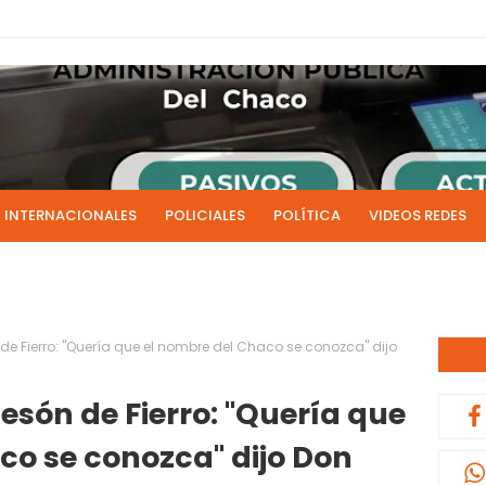
INTERNACIONALES
POLICIALES
POLÍTICA
VIDEOS REDES
ICIAS
LIVE NOTICIAS
CULTURALES
RADIO EN DIRECTO
1 y 2 de julio se acreditarán los sueldos de junio de la admi
0:13
de Fierro: "Quería que el nombre del Chaco se conozca" dijo
esón de Fierro: "Quería que
co se conozca" dijo Don