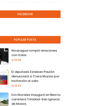
FACEBOOK
POPULAR POSTS
Nicaragua rompió relaciones
con Italia
10:58
El diputado Esteban Paulón
denunciará a Clara Muzzio por
incitación al odio
19:42
Evo Morales inauguró en Beni la
carretera Trinidad-San Ignacio
de Moxos