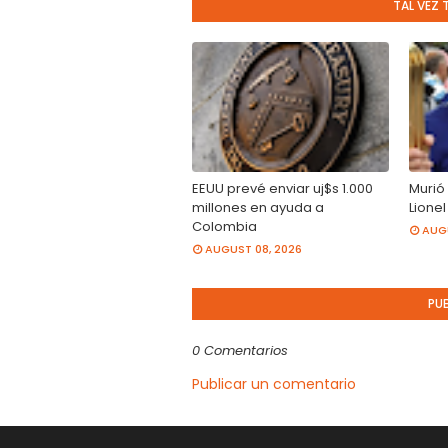
TAL VEZ 
EEUU prevé enviar uj$s 1.000
Murió
millones en ayuda a
Lionel
Colombia
AUGU
AUGUST 08, 2026
PU
0 Comentarios
Publicar un comentario