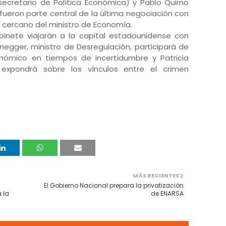
secretario de Política Económica) y Pablo Quirno
 fueron parte central de la última negociación con
s cercano del ministro de Economía.
inete viajarán a la capital estadounidense con
negger, ministro de Desregulación, participará de
nómico en tiempos de incertidumbre y Patricia
d, expondrá sobre los vínculos entre el crimen
MÁS RECIENTES
El Gobierno Nacional prepara la privatización
 la
de ENARSA