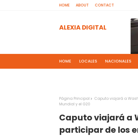
HOME
ABOUT
CONTACT
ALEXIA DIGITAL
HOME
LOCALES
NACIONALES
PROGRAMAS DE RADIOS
MAS NOT
El 
2
Página Principal
Caputo viajará a Washi
Mundial y el G20
Caputo viajará a
participar de los 