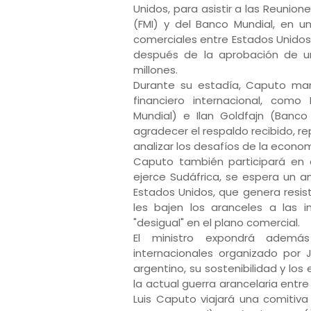
Unidos, para asistir a las Reunio
(FMI) y del Banco Mundial, en u
comerciales entre Estados Unidos
después de la aprobación de u
millones.
Durante su estadía, Caputo man
financiero internacional, como
Mundial) e Ilan Goldfajn (Banco 
agradecer el respaldo recibido, r
analizar los desafíos de la econo
Caputo también participará en 
ejerce Sudáfrica, se espera un a
Estados Unidos, que genera resis
les bajen los aranceles a las 
"desigual" en el plano comercial.
El ministro expondrá ademá
internacionales organizado por J
argentino, su sostenibilidad y lo
la actual guerra arancelaria entre
Luis Caputo viajará una comitiva