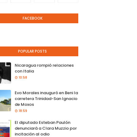
FACEBOOK
POPULAR POSTS
Nicaragua rompió relaciones
con Italia
10:58
Evo Morales inauguró en Beni la
carretera Trinidad-San Ignacio
de Moxos
18:59
El diputado Esteban Paulón
denunciará a Clara Muzzio por
incitación al odio