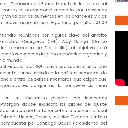
nes de Primavera del Fondo Monetario Internacional
n contexto internacional marcado por tensiones
 y China por los aumentos en los aranceles y días
n nuevo acuerdo con Argentina por u$s 20.000
tendrá reuniones con figuras clave del ámbito
 Kristalina Georgieva (FMI), Ajay Banga (Banco
Interamericano de Desarrollo); el objetivo será
epasar los avances del plan económico argentino y
mía mundial.
actividades del G20, cuya presidencia este año
mbiente tenso, debido a la política comercial de
tencia entre los países miembros que exigen que
importaciones porque así la competencia sería
s en un encuentro privado con inversores
PMorgan, donde explicará los pilares del ajuste
s efectos que podría tener sobre la economía local
 Estados Unidos, China y la Unión Europea. Junto a
 compuesta por Santiago Bausili (presidente del