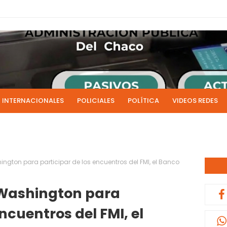
INTERNACIONALES
POLICIALES
POLÍTICA
VIDEOS REDES
ICIAS
LIVE NOTICIAS
CULTURALES
RADIO EN DIRECTO
1 y 2 de julio se acreditarán los sueldos de junio de la admi
0:13
ngton para participar de los encuentros del FMI, el Banco
 Washington para
encuentros del FMI, el