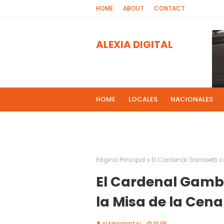
HOME
ABOUT
CONTACT
ALEXIA DIGITAL
HOME
LOCALES
NACIONALES
PROGRAMAS DE RADIOS
MAS NOT
El 
2
Página Principal
El Cardenal Gambetti ce
El Cardenal Gambe
la Misa de la Cena
ALEXIADIGITAL
10:05