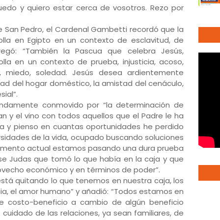
uedo y quiero estar cerca de vosotros. Rezo por
 de San Pedro, el Cardenal Gambetti recordó que la
olla en Egipto en un contexto de esclavitud, de
gregó: “También la Pascua que celebra Jesús,
olla en un contexto de prueba, injusticia, acoso,
a, miedo, soledad. Jesús desea ardientemente
ridad del hogar doméstico, la amistad del cenáculo,
sial”.
undamente conmovido por “la determinación de
an y el vino con todos aquellos que el Padre le ha
a y pienso en cuantas oportunidades he perdido
sidades de la vida, ocupado buscando soluciones
 momento actual estamos pasando una dura prueba
se Judas que tomó lo que había en la caja y que
ovecho económico y en términos de poder”.
está quitando lo que tenemos en nuestra caja, los
encia, el amor humano” y añadió: “Todos estamos en
e costo-beneficio a cambio de algún beneficio
cuidado de las relaciones, ya sean familiares, de