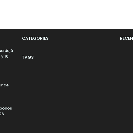
CATEGORIES
RECEN
sa dejó
 y 16
TAGS
ur de
 bonos
26