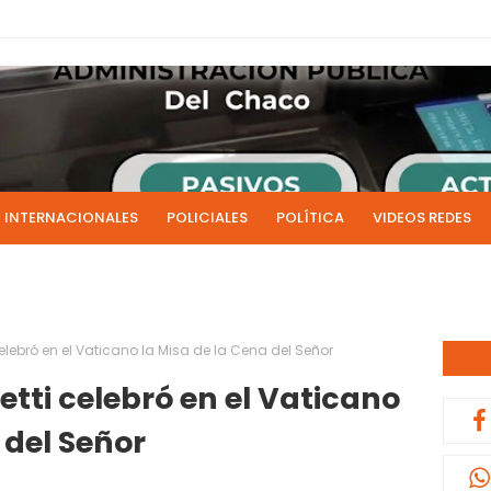
INTERNACIONALES
POLICIALES
POLÍTICA
VIDEOS REDES
ICIAS
LIVE NOTICIAS
CULTURALES
RADIO EN DIRECTO
1 y 2 de julio se acreditarán los sueldos de junio de la admi
0:13
lebró en el Vaticano la Misa de la Cena del Señor
tti celebró en el Vaticano
 del Señor