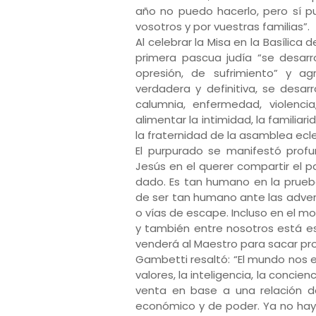
año no puedo hacerlo, pero sí p
vosotros y por vuestras familias”.
Al celebrar la Misa en la Basílica
primera pascua judía “se desarr
opresión, de sufrimiento” y a
verdadera y definitiva, se desarr
calumnia, enfermedad, violenci
alimentar la intimidad, la familia
la fraternidad de la asamblea ecle
El purpurado se manifestó prof
Jesús en el querer compartir el p
dado. Es tan humano en la prueb
de ser tan humano ante las adver
o vías de escape. Incluso en el
y también entre nosotros está e
venderá al Maestro para sacar pr
Gambetti resaltó: “El mundo nos 
valores, la inteligencia, la conci
venta en base a una relación d
económico y de poder. Ya no hay 