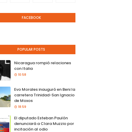
FACEBOOK
POPULAR POSTS
Nicaragua rompió relaciones
con Italia
10:58
Evo Morales inauguró en Beni la
carretera Trinidad-San Ignacio
de Moxos
18:59
El diputado Esteban Paulón
denunciará a Clara Muzzio por
incitación al odio