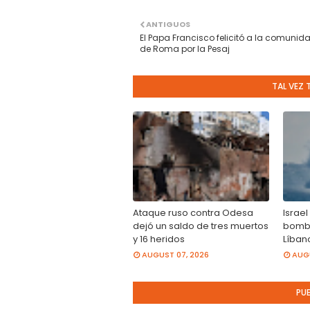
ANTIGUOS
El Papa Francisco felicitó a la comunid
de Roma por la Pesaj
TAL VEZ 
Ataque ruso contra Odesa
Israel
dejó un saldo de tres muertos
bomba
y 16 heridos
Líban
AUGUST 07, 2026
AUGU
PU