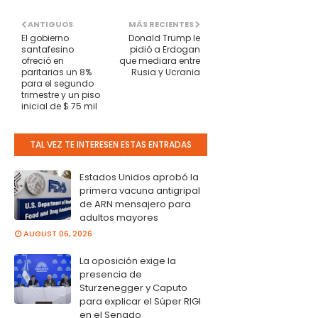
ANTIGUOS
MÁS RECIENTES
El gobierno
Donald Trump le
santafesino
pidió a Erdogan
ofreció en
que mediara entre
paritarias un 8%
Rusia y Ucrania
para el segundo
trimestre y un piso
inicial de $ 75 mil
TAL VEZ TE INTERESEN ESTAS ENTRADAS
Estados Unidos aprobó la
primera vacuna antigripal
de ARN mensajero para
adultos mayores
AUGUST 06, 2026
La oposición exige la
presencia de
Sturzenegger y Caputo
para explicar el Súper RIGI
en el Senado