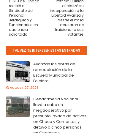
El STJ del Chaco
Patricia Bullrich
recibió al
oficializó su
Sindicato del
incorporación a la
Personal
Libertad Avanza y
Jerárquico y
desde el Pro la
Funcionarios en
acusaron de
audiencia
traicionar a sus
solicitada
votantes
TAL VEZ TE INTERESEN ESTAS ENTRADAS
Avanzan las obras de
remodelación de la
Escuela Municipal de
Folclore
AUGUST 07, 2026
Gendarmería Nacional
llevó a cabo un
megaoperativo por
presunto lavado de activos
en Chaco y Corrientes y
detuvo a cinco personas
en Corrientes