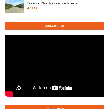
Trinidad-San Ignacio de Moxos
18:59
SUBSCRIBE US
CATEGORIES