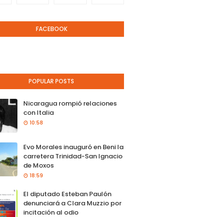
FACEBOOK
POPULAR POSTS
Nicaragua rompió relaciones
con Italia
10:58
Evo Morales inauguró en Beni la
carretera Trinidad-San Ignacio
de Moxos
18:59
El diputado Esteban Paulón
denunciará a Clara Muzzio por
incitación al odio