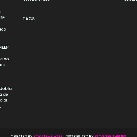
J
75°
TAGS
aco
MEEP
ue no
los
edobla
a de
o al
,
CREATED BY
SORATEMPLATES
| DISTRIBUTED BY
BLOGGER THEMES