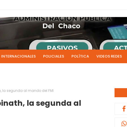
INTERNACIONALES
POLICIALES
POLÍTICA
VIDEOS REDES
ICIAS
LIVE NOTICIAS
CULTURALES
RADIO EN DIRECTO
1 y 2 de julio se acreditarán los sueldos de junio de la admi
0:13
, la segunda al mando del FMI
inath, la segunda al