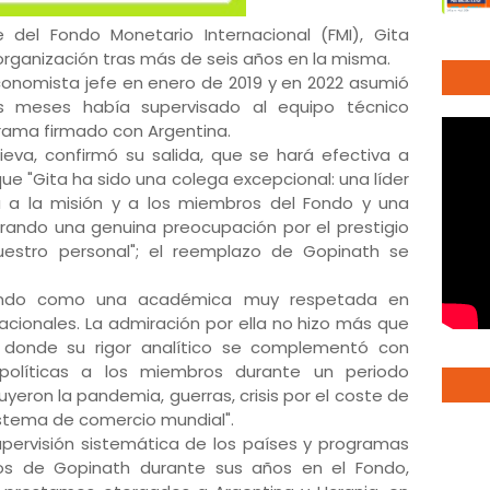
 del Fondo Monetario Internacional (FMI), Gita
 organización tras más de seis años en la misma.
onomista jefe en enero de 2019 y en 2022 asumió
os meses había supervisado al equipo técnico
rama firmado con Argentina.
rgieva, confirmó su salida, que se hará efectiva a
e "Gita ha sido una colega excepcional: una líder
a a la misión y a los miembros del Fondo y una
rando una genuina preocupación por el prestigio
nuestro personal"; el reemplazo de Gopinath se
Fondo como una académica muy respetada en
cionales. La admiración por ella no hizo más que
 donde su rigor analítico se complementó con
políticas a los miembros durante un periodo
uyeron la pandemia, guerras, crisis por el coste de
sistema de comercio mundial".
supervisión sistemática de los países y programas
s de Gopinath durante sus años en el Fondo,