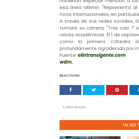
haciendo especial mención a los
esa línea afirmó: "Representó a
foros internacionales, en particula
A través de sus redes sociales, 
tomará su carrera; "Tras casi 7 a
raíces académicas. El 1 de septie
como la primera Cátedra de
profundamente agradecida por mi 
Fuente:
elintransigente.com
wdm.
REACTIONS
ANTIGUOS
TAL VEZ 