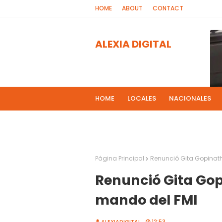
HOME
ABOUT
CONTACT
ALEXIA DIGITAL
HOME
LOCALES
NACIONALES
PROGRAMAS DE RADIOS
MAS NOT
El 
2
Página Principal
Renunció Gita Gopinath
Renunció Gita Gop
mando del FMI
ALEXIADIGITAL
12:53