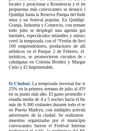
locales y posicionar a Resistencia y el interior chaqueño como cen
propuestas más convocantes se destacó la “Cabalgata de la Fe”,
Quitilipi hasta la Reserva Pampa del Indio, que reunió a más de 
misa y un festival popular. En Quitilipi también se realizó la
Granja, Industria y Comercio, con remates de ganado, elección de r
todo julio se desplegó una agenda gratuita en espacios público
barriales, espectáculos infantiles y música en vivo en plazas y pa
cerró la temporada con el “Ferión de Invierno: Chau Vacaciones
100 emprendedores, productores de alfajores, miel y dulces r
artísticos en el Parque 2 de Febrero, el Domo del Centenario 
turísticos, se promovieron circuitos de cercanía como la pesca
cabalgatas en Colonia Benítez y Margarita Belén, y visitas a
Cielo y El Impenetrable.
6) Chubut.
La temporada invernal fue moderada. En Puerto Madr
25% en la primera semana de julio al 45% en la última, mientras 
en su punto más alto. El gasto promedio diario por turista osciló 
estadía media de 4 a 5 noches hacia el final del mes. El turismo n
más de 9.300 visitantes durante todo el receso. La agenda cultural 
en Puerto Madryn, con múltiples actividades gratuitas que coinci
aniversario de la ciudad. Se realizaron espectáculos, ferias, conc
muestras organizadas por el municipio, comunidades locales 
convocantes fueron el Festival Internacional “La Patagonia a
tradicional té galés, la preliminar del Mundial de Tango BA 202