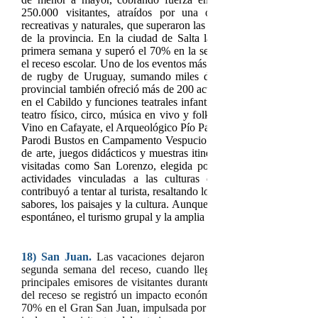
250.000 visitantes, atraídos por una oferta integral de activ
recreativas y naturales, que superaron las 1.000 propuestas distribu
de la provincia. En la ciudad de Salta la ocupación hotelera
primera semana y superó el 70% en la segunda, reflejando una 
el receso escolar. Uno de los eventos más destacados fue el test m
de rugby de Uruguay, sumando miles de visitantes y dinamizan
provincial también ofreció más de 200 actividades, incluyendo pe
en el Cabildo y funciones teatrales infantiles dentro del ciclo “
teatro físico, circo, música en vivo y folklore. Además, museos
Vino en Cafayate, el Arqueológico Pío Pablo Díaz en Cachi y el d
Parodi Bustos en Campamento Vespucio ofrecieron propuestas gratu
de arte, juegos didácticos y muestras itinerantes. Hubo acciones 
visitadas como San Lorenzo, elegida por su entorno natural cer
actividades vinculadas a las culturas originarias. La campa
contribuyó a tentar al turista, resaltando los atributos diferenciale
sabores, los paisajes y la cultura. Aunque la ocupación general f
espontáneo, el turismo grupal y la amplia agenda de propuestas p
18
)
San Juan
.
Las vacaciones dejaron un balance positivo en 
segunda semana del receso, cuando llegaron los turistas de B
principales emisores de visitantes durante todo el año. Según da
del receso se registró un impacto económico de $ 2.502 millone
70% en el Gran San Juan, impulsada por la presencia de Los Pumas