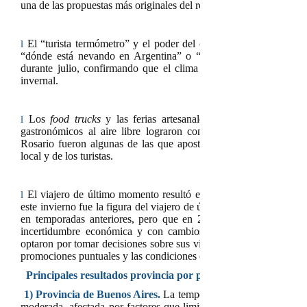
una de las propuestas más originales del receso invernal.
El “turista termómetro” y el poder del clima en la decisión de
l
“dónde está nevando en Argentina” o “clima en Bariloche hoy
durante julio, confirmando que el clima fue el principal dispar
invernal.
Los
food trucks
y las ferias artesanales ganaron las calles. 
l
gastronómicos al aire libre lograron convocar a pesar del frío
Rosario fueron algunas de las que apostaron por esta modalidad
local y de los turistas.
El viajero de último momento resultó el protagonista de la te
l
este invierno fue la figura del viajero de último momento, una t
en temporadas anteriores, pero que en 2025 se profundizó not
incertidumbre económica y con cambios constantes en los háb
optaron por tomar decisiones sobre sus viajes con escasa anticipaci
promociones puntuales y las condiciones climáticas al momento de 
Principales resultados provincia por provincia
1)
Provincia de Buenos Aires.
La temporada de invierno 2025 e
moderada, afectada por factores que limitaron el turismo local y