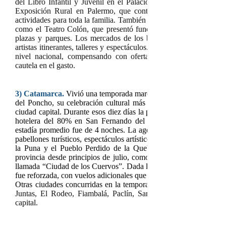
del Libro Infantil y Juvenil en el Palacio Libertad (ex CCK) y
Exposición Rural en Palermo, que contó con más de 2.000 ani
actividades para toda la familia. También hubo propuestas artística
como el Teatro Colón, que presentó funciones familiares, y el
plazas y parques. Los mercados de los barrios de Belgrano y 
artistas itinerantes, talleres y espectáculos. La ciudad logró así man
nivel nacional, compensando con oferta cultural y accesibili
cautela en el gasto.
3)
Catamarca.
Vivió una temporada marcada por la 54ª edición de
del Poncho, su celebración cultural más emblemática, que se desa
ciudad capital. Durante esos diez días la provincia recibió más de
hotelera del 80% en San Fernando del Valle de Catamarca y de
estadía promedio fue de 4 noches. La agenda cultural se extendió
pabellones turísticos, espectáculos artísticos y degustaciones reg
la Puna y el Pueblo Perdido de la Quebrada. A esto se sumaron
provincia desde principios de julio, como teatro infantil al aire l
llamada “Ciudad de los Cuervos”. Dada la alta demanda generada p
fue reforzada, con vuelos adicionales que permitieron hasta tres fre
Otras ciudades concurridas en la temporada fueron
Andalgalá, An
Juntas, El Rodeo, Fiambalá, Paclín, Santa María, Santa Rosa 
capital.