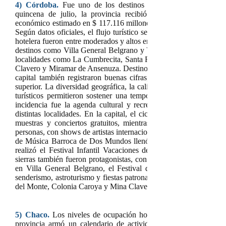
4) Córdoba.
Fue
uno de los destinos con mayor movimiento t
quincena de julio, la provincia recibió más de 500.000 visi
económico estimado en $ 117.116 millones, con un gasto promedi
Según datos oficiales, el flujo turístico se mantuvo constante to
hotelera fueron entre moderados y altos en buena parte del territo
destinos como Villa General Belgrano y Villa Carlos Paz, y pro
localidades como La Cumbrecita, Santa Rosa de Calamuchita, Cap
Clavero y Miramar de Ansenuza. Destinos como La Falda, Almaf
capital también registraron buenas cifras, esta última con ocupa
superior. La diversidad geográfica, la calidad de servicios y la c
turísticos permitieron sostener una temporada que superó las pr
incidencia fue la agenda cultural y recreativa intensa, con pro
distintas localidades. En la capital, el ciclo “Julio es cultura” ofr
muestras y conciertos gratuitos, mientras que el Festival Có
personas, con shows de artistas internacionales como Nicky Jam y
de Música Barroca de Dos Mundos llenó de música histórica igl
realizó el Festival Infantil Vacaciones de Invierno (FIVI), con 
sierras también fueron protagonistas, con eventos tradicionales 
en Villa General Belgrano, el Festival de Jazz de Invierno en 
senderismo, astroturismo y fiestas patronales en más de una dec
del Monte, Colonia Caroya y Mina Clavero.
5) Chaco.
Los niveles de ocupación hotelera fueron bajos, segú
provincia armó un calendario de actividades que permitió soste