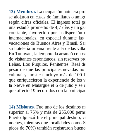
13)
Mendoza.
La ocupación hotelera promedió el 65%, y conside
se alojaron en casas de familiares o amigos, la provincia recibió 
según cifras oficiales. El ingreso total generado por el turismo
una estadía promedio de 4,7 días y un gasto diario de $ 80.000 por
constante, favorecido por la dispersión del calendario escolar y 
internacionales, en especial durante las últimas dos semanas d
vacaciones de Buenos Aires y Brasil. San Rafael, por ejemplo,
su hotelería urbana frente a la de las villas turísticas, lo cual revi
En Tunuyán, la temporada arrancó con cautela, pero fue mejorando
de visitantes espontáneos, sin reservas previas. Los centros de 
Leñas, Los Puquios, Penitentes, Real del Pehuenche y El Azufre
pesar de que las principales nevadas no coincidieron plenament
cultural y turística incluyó más de 100 funciones infantiles, fest
que enriquecieron la experiencia de los visitantes. La temporada 
la Nieve en Malargüe el 6 de julio y se complementó con el cic
que ofreció 19 recorridos con la participación de 62 prestadores tur
14)
Misiones.
Fue uno de los destinos más elegidos del país, c
superior al 75% y más de 255.000 pernoctaciones registradas sól
Puerto Iguazú fue el principal destino, con una ocupación del 
noches, mientras que localidades como San Ignacio (78%), El 
picos de 70%) también registraron buenos niveles de ocupación. La