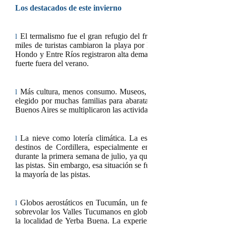
Los destacados de este invierno
El termalismo fue el gran refugio del frío. Frente a un inviern
l
miles de turistas cambiaron la playa por las aguas termales. C
Hondo y Entre Ríos registraron alta demanda, consolidando al tu
fuerte fuera del verano.
Más cultura, menos consumo. Museos, ferias locales y funciones 
l
elegido por muchas familias para abaratar salidas. En provinci
Buenos Aires se multiplicaron las actividades sin costo, con aforos
La nieve como lotería climática. La escasa y tardía llegada d
l
destinos de Cordillera,
especialmente en Mendoza, Neuquén y
durante la primera semana de julio, ya que la nieve de junio no fu
las pistas.
Sin embargo, esa situación se fue normalizando con el c
la mayoría de las pistas.
Globos aerostáticos en Tucumán, un fenómeno inesperado. Por p
l
sobrevolar los Valles Tucumanos en globo aerostático como parte de
la localidad de Yerba Buena. La experiencia se volvió viral en 