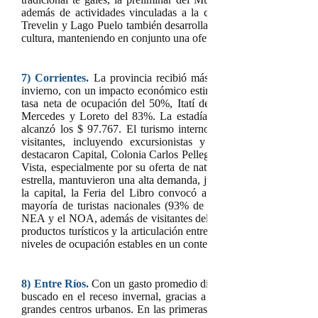
además de actividades vinculadas a la comunidad mapuche-teh
Trevelin y Lago Puelo también desarrollaron propuestas vinculada
cultura, manteniendo en conjunto una oferta invernal diversa y de 
7)
Corrientes.
La provincia recibió más de 266.000 turistas na
invierno, con un impacto económico estimado en $ 26.036 millon
tasa neta de ocupación del 50%, Itatí del 51%, Curuzú Cuatiá
Mercedes y Loreto del
83%. La estadía promedio fue de 5 noch
alcanzó los $ 97.767. El turismo interno también tuvo una fue
visitantes, incluyendo excursionistas y turismo regional. En
destacaron Capital, Colonia Carlos Pellegrini, Itatí, San Miguel
Vista, especialmente por su oferta de naturaleza y cultura. Los E
estrella, mantuvieron una alta demanda, junto a la pesca deportiva
la capital, la Feria del Libro convocó a más de 121.000 asistent
mayoría de turistas nacionales (93% de los turistas), especial
NEA y el NOA, además de visitantes del Mercosur y algunos me
productos turísticos y la articulación entre municipios y organism
niveles de ocupación estables en un contexto nacional complejo.
8) Entre Ríos.
Con un gasto promedio diario que rondó los $ 85.0
buscado en el receso invernal, gracias a su diversidad de propu
grandes centros urbanos. En las primeras tres semanas registró