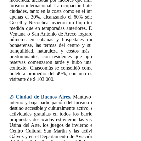
turismo internacional. La ocupación hotelera estuvo por debajo d
ciudades, tanto en la costa como en el interior. En Mar del Plata 
apenas el 30%, alcanzando el 60% sólo en algunos días pico.
Gesell y Necochea tuvieron un flujo turístico contenido, con m
medida que en temporadas anteriores. En el interior provincial 
Ventana o San Antonio de Areco lograron niveles de ocupación 
números en cabañas y hospedajes rurales. Se destacaron ci
bonaerense, las termas del centro y sur y los destinos serrano
tranquilidad, naturaleza y costos más bajos. Las escapadas
predominantes, con residentes que aprovecharon la cercanía 
reservas comenzaron tarde y hubo una fuerte presencia de of
contexto, Chascomús se consolidó como una opción cercana y t
hotelera promedio del 49%, con una estadía media de 3 días 
visitante de $ 103.000.
2)
Ciudad de Buenos Aires.
Mantuvo un flujo turístico estab
interno y baja participación del turismo internacional. Como si
destino accesible y culturalmente activo, con una agenda inverna
actividades gratuitas en todos los barrios, orientadas especialm
propuestas destacadas estuvieron las visitas guiadas al Obelisco
Usina del Arte, los juegos de invierno en el Parque de la Ciuda
Centro Cultural San Martín y las actividades técnicas y lúdi
Gálvez y en el Departamento de Aviación Policial. Además, se rea