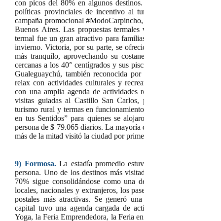
con picos del 80% en algunos destinos. Estos resultados refleja
políticas provinciales de incentivo al turismo, entre ellas el 
campaña promocional #ModoCarpincho, implementada en Córdob
Buenos Aires. Las propuestas termales volvieron a ser protagon
termal fue un gran atractivo para familias que buscaron descanso
invierno. Victoria, por su parte, se ofreció como un destino seren
más tranquilo, aprovechando su costanera y gastronomía.
Vill
cercanas a los 40° centígrados y sus piscinas temáticas, fue muy r
Gualeguaychú, también reconocida por sus termas, recibió a n
relax con actividades culturales y recreativas. Concordia, en t
con una amplia agenda de actividades recreativas, culturales y p
visitas guiadas al Castillo San Carlos, paseos turísticos, prop
turismo rural y termas en funcionamiento diario. También se impl
en tus Sentidos” para quienes se alojaron más de tres noches. 
persona de $ 79.065 diarios. La mayoría de los turistas llegaron d
más de la mitad visitó la ciudad por primera vez.
9)
Formosa.
La estadía promedio estuvo en 3 noches y el gas
persona. Uno de los destinos más visitados fue el Bañado La Es
70% sigue consolidándose como una de las siete maravillas nat
locales, nacionales y extranjeros, los paseos en botador al amanec
postales más atractivas. Se generó una sobredemanda durante 
capital tuvo una agenda cargada de actividades en las que los tu
Yoga, la Feria Emprendedora, la Feria en el Ferro, la Muestra Itine