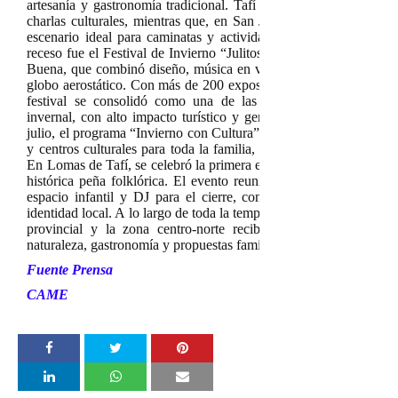
artesanía y gastronomía tradicional. Tafí del Valle atrajo turistas
charlas culturales, mientras que, en San Javier, el Cristo Bendic
escenario ideal para caminatas y actividades al aire libre. Uno
receso fue el Festival de Invierno “Julitos y Julietas”, realizado e
Buena, que combinó diseño, música en vivo, gastronomía, jueg
globo aerostático. Con más de 200 expositores, actividades perman
festival se consolidó como una de las propuestas más origina
invernal, con alto impacto turístico y generación de empleo loc
julio, el programa “Invierno con Cultura” ofreció más de 140 acti
y centros culturales para toda la familia, con teatro infantil, taller
En Lomas de Tafí, se celebró la primera edición del Festival El A
histórica peña folklórica. El evento reunió bandas en vivo, feri
espacio infantil y DJ para el cierre, convocando a vecinos y t
identidad local. A lo largo de toda la temporada, diversas localidad
provincial y la zona centro-norte recibieron visitantes atraíd
naturaleza, gastronomía y propuestas familiares.
Fuente Prensa
CAME