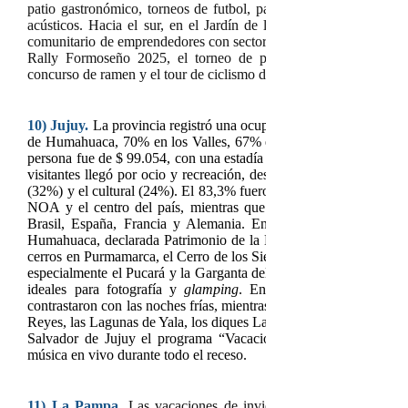
patio gastronómico, torneos de futbol, paseos en piraguas, visit
acústicos. Hacia el sur, en el Jardín de la Provincia, la locali
comunitario de emprendedores con sector de artesanos, patio gas
Rally Formoseño 2025, el torneo de pesca embarcada a moto
concurso de ramen y el tour de ciclismo de 55 kilómetros.
10)
Jujuy.
La provincia
registró una ocupación hotelera promedi
de Humahuaca, 70% en los Valles, 67% en Yungas y 48% en la P
persona fue de $ 99.054, con una estadía media de 2,96 noches. S
visitantes llegó por ocio y recreación, destacándose el turismo d
(32%) y el cultural (24%). El 83,3% fueron turistas nacionales, m
NOA y el centro del país, mientras que el 16,7% fueron extran
Brasil, España, Francia y Alemania. Entre los destinos más e
Humahuaca, declarada Patrimonio de la Humanidad, donde la luz 
cerros en Purmamarca, el Cerro de los Siete Colores y la Serranía 
especialmente el Pucará y la Garganta del Diablo. Las Salinas Gr
ideales para fotografía y
glamping
. En la Puna, los cielos de
contrastaron con las noches frías, mientras que en los Valles y la
Reyes, las Lagunas de Yala, los diques Las Maderas y Los Alisos,
Salvador de Jujuy el programa “Vacaciones con Chulo” ofreció f
música en vivo durante todo el receso.
11)
La Pampa.
Las vacaciones de invierno mostraron una act