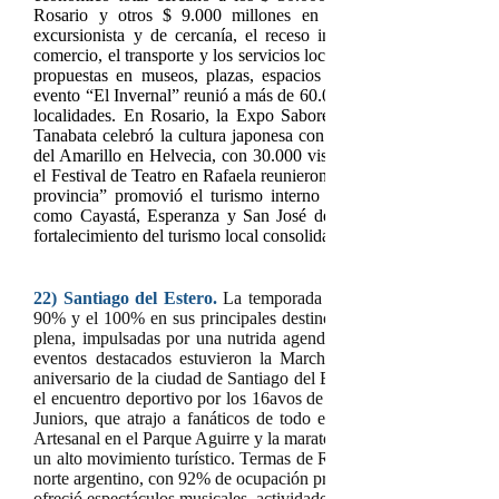
Rosario y otros $ 9.000 millones en la ciudad de Santa F
excursionista y de cercanía, el receso invernal dejó beneficios
comercio, el transporte y los servicios locales.
La provincia despl
propuestas en museos, plazas, espacios culturales y festivales 
evento “El Invernal” reunió a más de 60.000 asistentes, mientras q
localidades. En Rosario, la Expo Sabores y Algo Más convocó 
Tanabata celebró la cultura japonesa con 12.000 asistentes. Otras 
del Amarillo en Helvecia, con 30.000 visitantes, la Fiesta de 
el Festival de Teatro en Rafaela reunieron a 15.000 espectadores
provincia” promovió el turismo interno con circuitos guiados po
como Cayastá, Esperanza y San José de la Esquina. La política 
fortalecimiento del turismo local consolidaron a Santa Fe como un 
22)
Santiago del Estero.
La temporada invernal
finalizó con po
90% y el 100% en sus principales destinos. La capital provincia
plena, impulsadas por una nutrida agenda de actividades culturale
eventos destacados estuvieron la Marcha de los Bombos, que 
aniversario de la ciudad de Santiago del Estero, con shows musical
el encuentro deportivo por los 16avos de final de la Copa Argen
Juniors, que atrajo a fanáticos de todo el país. También se desa
Artesanal en el Parque Aguirre y la maratón urbana “La Ciudad Co
un alto movimiento turístico. Termas de Río Hondo volvió a ser u
norte argentino, con 92% de ocupación promedio y picos del 95% 
ofreció espectáculos musicales, actividades para la familia y experi