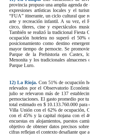
provincia propuso una amplia agenda de eventos gratuitos o accesib
expresiones artísticas locales y el turismo regional. Una de l
“FUA” itinerante, un ciclo cultural que recorrió varias localidade
arte y recreación infantil. A su vez, el Festival de las Infanci
circo, títeres, cine y espectáculos musicales en plazas y espaci
También se realizó la tradicional Fiesta Criolla en el Portón de
ocupación hotelera no superó el 50% en gran parte de la prov
posicionamiento como destino emergente, con el objetivo de c
mayor tiempo de pernocte. Se promovieron atractivos como las
Parque de la Prehistoria en Castex, los parques temáticos en
Menonita y los tradicionales almacenes de ramos generales, ade
Parque Luro.
12)
La Rioja.
Con 51% de ocupación hotelera, estuvo por debaj
relevados por el Observatorio Económico del Turismo Provincia
julio se relevaron más de 137 establecimientos de alojamiento, 
pernoctaciones. El gasto promedio por turista fue de $ 87.000, 
total estimado en $ 10.133.760.000 para el sector turístico riojan
Villa Unión con el 62% de ocupación, Olta con el 55%, Chilec
con el 45% y la capital riojana con el 40%. A lo largo de las cu
encuestas en alojamientos, puestos camineros, vía pública y princ
objetivo de obtener datos precisos sobre el movimiento turístico y
cifras reflejan el contexto desafiante que atraviesa el sector turístic