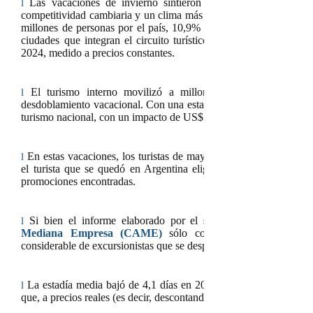
Las vacaciones de invierno
sintieron la caída en el poder a
l
competitividad cambiaria y un clima más frio y lluvioso de lo hab
millones de personas por el país, 10,9% menos que el año pasado
ciudades que integran el circuito turístico nacional. El impac
2024, medido a precios constantes.
El turismo interno movilizó a millones de argentinos en e
l
desdoblamiento vacacional. Con una estadía menor, pero con fuerte
turismo nacional, con un impacto de US$ 1.163 millones de dólare
En estas vacaciones, los turistas de mayor poder adquisitivo eli
l
el turista que se quedó en Argentina eligió mayormente los dest
promociones encontradas.
Si bien el informe elaborado por el
sector Turismo de la
l
Mediana Empresa (CAME)
sólo contabilizó turistas, ca
considerable de excursionistas que se desplazaron por todo el país
La estadía media bajó de 4,1 días en 2024 a 3,9 este año y el g
l
que, a precios reales (es decir, descontando la inflación), resultó 