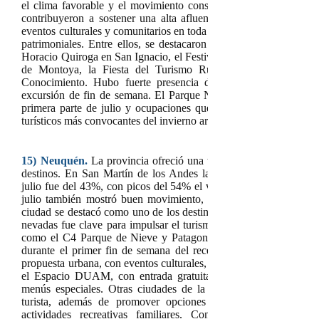
el clima favorable y el movimiento constante generado por el r
contribuyeron a sostener una alta afluencia de visitantes. La 
eventos culturales y comunitarios en toda la provincia, que comple
patrimoniales. Entre ellos, se destacaron la muestra cultural 
Horacio Quiroga en San Ignacio, el Festival Gurises al Teatro en 
de Montoya, la Fiesta del Turismo Rural en Capioví y func
Conocimiento. Hubo fuerte presencia de misioneros recorrien
excursión de fin de semana. El Parque Nacional Iguazú, que tuv
primera parte de julio y ocupaciones que en algunos casos lleg
turísticos más convocantes del invierno argentino.
15)
Neuquén.
L
a provincia ofreció una temporada con propuestas
destinos. En San Martín de los Andes la ocupación hotelera pr
julio fue del 43%, con picos del 54% el viernes 11 y el sábado 1
julio también mostró buen movimiento, con ocupaciones del 5
ciudad se destacó como uno de los destinos más elegidos de la pr
nevadas fue clave para impulsar el turismo, habilitando actividad
como el C4 Parque de Nieve y Patagonia Point. En Neuquén ca
durante el primer fin de semana del receso, con estadías de 2 
propuesta urbana, con eventos culturales, gastronomía y ferias. Un
el Espacio DUAM, con entrada gratuita y que incluyó productos 
menús especiales. Otras ciudades de la provincia también ofr
turista, además de promover opciones como caminatas con ra
actividades recreativas familiares. Con ocupación estable, 