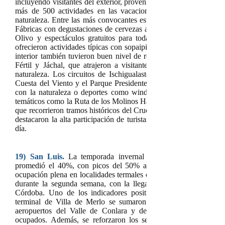
incluyendo visitantes del exterior, provenientes de Inglaterra, Ch
más de 500 actividades en las vacaciones, con una fuerte imp
naturaleza. Entre las más convocantes estuvieron los paseos al 
Fábricas con degustaciones de cervezas artesanales,
sunsets
en bo
Olivo y espectáculos gratuitos para toda la familia. En espa
ofrecieron actividades típicas con sopaipillas y mate cocido para 
interior también tuvieron buen nivel de reservas, liderados por Ca
Fértil y Jáchal, que atrajeron a visitantes con propuestas vinc
naturaleza. Los circuitos de Ischigualasto (Valle de la Luna),
Cuesta del Viento y el Parque Presidente Sarmiento fueron eleg
con la naturaleza o deportes como windsurf, parapente y kayak
temáticos como la Ruta de los Molinos Harineros y la Ruta Sanmar
que recorrieron tramos históricos del Cruce de los Andes. Desde 
destacaron la alta participación de turistas de provincias vecinas
día.
19)
San Luis.
La temporada invernal tuvo resultados dispar
promedió el 40%, con picos del 50% al 60% en zonas como l
ocupación plena en localidades termales como Balde y San Gerón
durante la segunda semana, con la llegada de turistas proveni
Córdoba. Uno de los indicadores positivos fue el aumento de 
terminal de Villa de Merlo se sumaron 16 micros de refuerzo
aeropuertos del Valle de Conlara y de la ciudad de San Lui
ocupados. Además, se reforzaron los servicios de información 