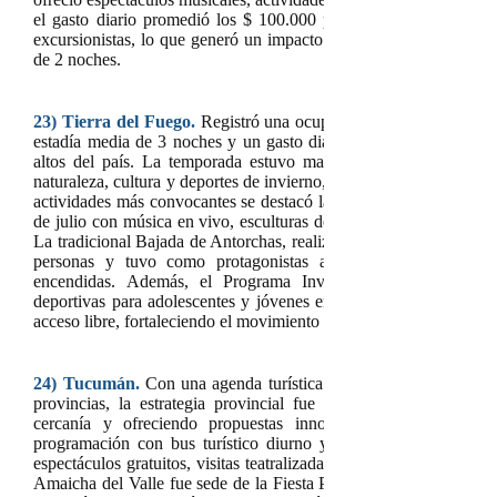
el gasto diario promedió los $ 100.000 por persona y se estima
excursionistas, lo que generó un impacto económico de $ 30.000
de 2 noches.
23)
Tierra del Fuego.
Registró
una ocupación hotelera y para-h
estadía media de 3 noches y un gasto diario por turista que alc
altos del país. La temporada estuvo marcada por una fuerte 
naturaleza, cultura y deportes de invierno, logrando atraer tanto a 
actividades más convocantes se destacó la Fiesta Nacional del Inv
de julio con música en vivo, esculturas de hielo, degustaciones, d
La tradicional Bajada de Antorchas, realizada el 9 de julio en el 
personas y tuvo como protagonistas a más de 120 instructo
encendidas. Además, el Programa Invierno TDF ofreció propu
deportivas para adolescentes y jóvenes en Ushuaia, Tolhuin y Rí
acceso libre, fortaleciendo el movimiento interno y el turismo socia
24)
Tucumán.
Con una
agenda turística y cultural diversa que at
provincias, la estrategia provincial fue enfrentar un contexto
cercanía y ofreciendo propuestas innovadoras. En la ciudad
programación con bus turístico diurno y nocturno, caminatas gu
espectáculos gratuitos, visitas teatralizadas al Cementerio del Oe
Amaicha del Valle fue sede de la Fiesta Provincial del Vino Amaic