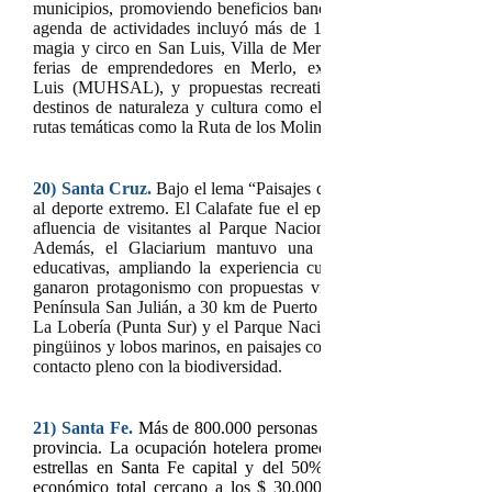
municipios, promoviendo beneficios bancarios, alojamientos habil
agenda de actividades incluyó más de 10 compañías artísticas co
magia y circo en San Luis, Villa de Merlo, Juana Koslay, Villa
ferias de emprendedores en Merlo, exposiciones fotográfic
Luis
(MUHSAL), y propuestas recreativas en el Parque Astro
destinos de naturaleza y cultura como el Parque Nacional Sierr
rutas temáticas como la Ruta de los Molinos Harineros.
20) Santa Cruz.
Bajo el lema “Paisajes que Abrigan”, la provinci
al deporte extremo. El Calafate fue el epicentro del movimiento tu
afluencia de visitantes al Parque Nacional Los Glaciares y al
Además, el Glaciarium mantuvo una agenda activa con charl
educativas, ampliando la experiencia cultural y científica de lo
ganaron protagonismo con propuestas vinculadas al turismo de 
Península San Julián, a 30 km de Puerto San Julián, fue promovi
La Lobería (Punta Sur) y el Parque Nacional Monte León se desta
pingüinos y lobos marinos, en paisajes costeros protegidos que ofr
contacto pleno con la biodiversidad.
21)
Santa Fe.
Más
de 800.000 personas participaron en actividades
provincia. La ocupación hotelera promedio fue del 65%, con p
estrellas en Santa Fe capital y del 50% en Rosario. El movim
económico total cercano a los $ 30.000 millones, de los cuale