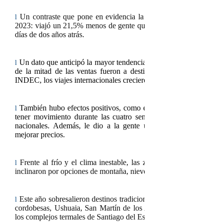
Un contraste que pone en evidencia la difícil situación del sec
l
2023: viajó un 21,5% menos de gente que ese año
y la estadía m
días de dos años atrás.
Un dato que anticipó la mayor tendencia a viajar fuera del país
l
de la mitad de las ventas fueron a destinos internacionales. A
INDEC, los viajes internacionales crecieron 67% interanual en el p
También hubo efectos positivos, como el escalonamiento de las 
l
tener movimiento durante las cuatro semanas del mes de julio y
nacionales. Además, le dio a la gente un abanico más amplio
mejorar precios.
Frente al frío y el clima inestable, las zonas de playas estuvie
l
inclinaron por opciones de montaña, nieve, termales y turismo rura
Este año sobresalieron destinos tradicionales como Bariloche, P
l
cordobesas, Ushuaia, San Martín de los Andes, Villa La Angostu
los complejos termales de Santiago del Estero y de Entre Ríos.