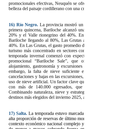
promocionales efectivas, Neuquén se ofreció como un destino p
belleza del paisaje cordillerano con una creciente propuesta urbana
16)
Río Negro.
La provincia mostró un desempeño turístico dis
primera quincena, Bariloche alcanzó una ocupación del 70%, L
20% y el Valle rionegrino del 40%. En la segunda quincena, la
Bariloche llegando al 80%, Las Grutas al 40%, El Bolsón al 3
40%. En Las Grutas, el gasto promedio diario por familia tipo ro
turismo más concentrado en sectores con mayor poder adquisiti
temporada invernal comenzó con expectativas moderadas, que 
promocional “Bariloche Sale”, que ofreció descuentos, pre
alojamiento, gastronomía y excursiones para atraer tanto al tur
embargo, la falta de nieve suficiente en el Cerro Catedral i
cancelaciones y bajas en las excursiones, aunque se mantuvieron o
uso de nieve artificial. Un factor clave que ayudó a sostener el mo
con más de 140.000 egresados, que actuó como amortiguado
Combinando naturaleza, nieve y estrategias promocionales, la pr
destinos más elegidos del invierno 2025, aunque con cifras por deb
17)
Salta.
La temporada estuvo marcada por el comportamiento es
alta proporción de reservas de último momento y decisiones de via
contexto económico nacional complejo y un consumo retraído en va
de menor a mayor, cobrando fuerza en la segunda mitad del r