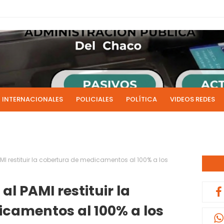
INTERNACIONALES
POLICIALES
POLÍTICA
VIDEOS REDES
ICIAS
LIVE NOTICIAS
CULTURALES
RADIO EN DIRECTO
1 y 2 de julio se acreditarán los sueldos de junio de la admi
0:13
AMI restituir la cobertura de medicamentos al 100% a los
al PAMI restituir la
camentos al 100% a los