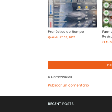
Pronóstico del tiempo
Farma
Resis
AUGUST 08, 2026
AUGU
PU
0 Comentarios
Publicar un comentario
RECENT POSTS