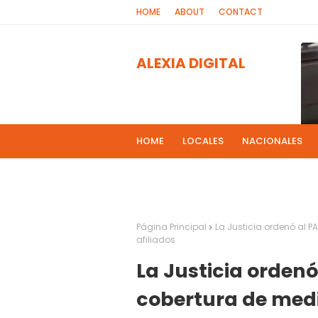
HOME
ABOUT
CONTACT
ALEXIA DIGITAL
HOME
LOCALES
NACIONALES
PROGRAMAS DE RADIOS
MAS NOT
El 
2
Página Principal
La Justicia ordenó al P
afiliados
La Justicia ordenó 
cobertura de medi