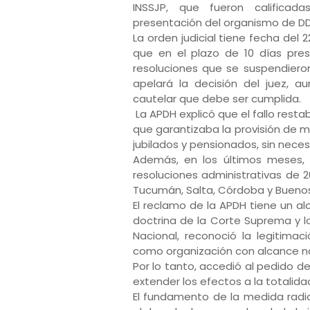
INSSJP, que fueron calificad
presentación del organismo de D
La orden judicial tiene fecha del 
que en el plazo de 10 días pre
resoluciones que se suspendiero
apelará la decisión del juez, 
cautelar que debe ser cumplida.
La APDH explicó que el fallo rest
que garantizaba la provisión de 
jubilados y pensionados, sin nece
Además, en los últimos meses, 
resoluciones administrativas de 
Tucumán, Salta, Córdoba y Buenos
El reclamo de la APDH tiene un a
doctrina de la Corte Suprema y lo
Nacional, reconoció la legitim
como organización con alcance na
Por lo tanto, accedió al pedido 
extender los efectos a la totalidad
El fundamento de la medida radic