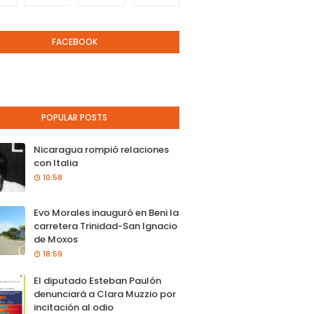
FACEBOOK
POPULAR POSTS
Nicaragua rompió relaciones
con Italia
10:58
Evo Morales inauguró en Beni la
carretera Trinidad-San Ignacio
de Moxos
18:59
El diputado Esteban Paulón
denunciará a Clara Muzzio por
incitación al odio