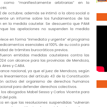
as como “manifiestamente arbitrarias” en la
D.HH.
22 de octubre; además se intimó a la obra social a
sente un informe sobre los fundamentos de las
n en la medida cautelar. Se descuenta que PAMI
aunque las apelaciones no suspenden la medida
ablece en forma “inmediata y urgente” el programa
medicamentos esenciales al 100% de su costo para
sidad de trámites burocráticos previos.
fueron emitidas medidas cautelares contra las
2024 con alcance para las provincias de Mendoza,
 Aires y CABA.
lcance nacional, ya que el juez de Mendoza, según
s lineamientos del artículo 43 de la Constitución
ación activa del organismo de derechos humanos
cional para defender derechos colectivos.
de los abogados Mabel Sessa y Carlos Vicente para
 del país.
a en que las resoluciones suspendidas “vulneran