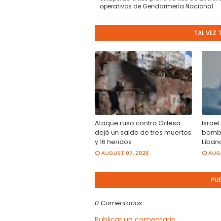
operativos de Gendarmería Nacional
TAL VEZ 
Ataque ruso contra Odesa
Israel
dejó un saldo de tres muertos
bomba
y 16 heridos
Líban
AUGUST 07, 2026
AUGU
PU
0 Comentarios
Publicar un comentario