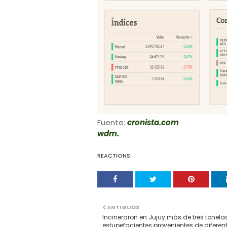
Fuente:
cronista.com
wdm.
REACTIONS
ANTIGUOS
Incineraron en Jujuy más de tres tonel
estupefacientes provenientes de diferen