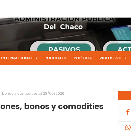
INTERNACIONALES
POLICIALES
POLÍTICA
VIDEOS REDES
ICIAS
LIVE NOTICIAS
CULTURALES
RADIO EN DIRECTO
1 y 2 de julio se acreditarán los sueldos de junio de la admi
0:13
, bonos y comodities al 28/05/2026
iones, bonos y comodities