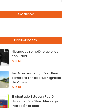
FACEBOOK
POPULAR POSTS
Nicaragua rompió relaciones
con Italia
10:58
Evo Morales inauguró en Beni la
carretera Trinidad-San Ignacio
de Moxos
18:59
El diputado Esteban Paulón
denunciará a Clara Muzzio por
incitación al odio