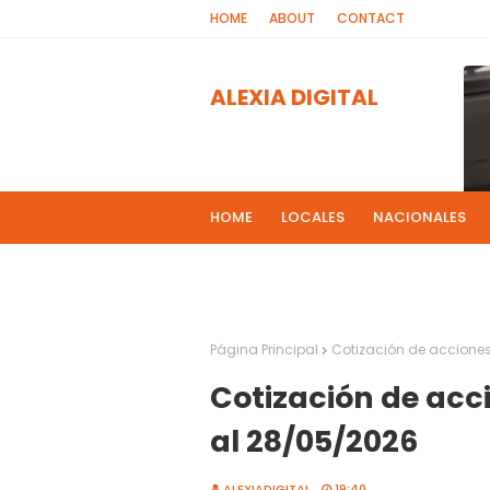
HOME
ABOUT
CONTACT
ALEXIA DIGITAL
HOME
LOCALES
NACIONALES
PROGRAMAS DE RADIOS
MAS NOT
El 
2
Página Principal
Cotización de acciones
Cotización de acc
al 28/05/2026
ALEXIADIGITAL
19:40