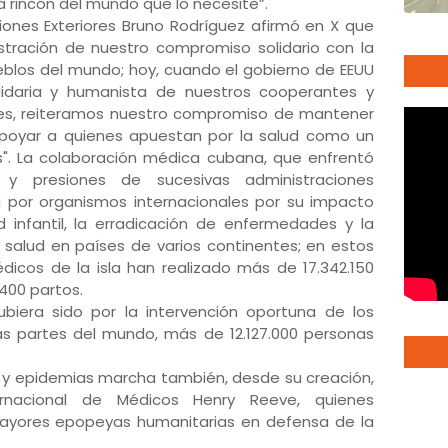
da rincón del mundo que lo necesite”.
ciones Exteriores Bruno Rodríguez afirmó en X que
tración de nuestro compromiso solidario con la
pueblos del mundo; hoy, cuando el gobierno de EEUU
olidaria y humanista de nuestros cooperantes y
es, reiteramos nuestro compromiso de mantener
poyar a quienes apuestan por la salud como un
". La colaboración médica cubana, que enfrentó
 y presiones de sucesivas administraciones
 por organismos internacionales por su impacto
 infantil, la erradicación de enfermedades y la
 salud en países de varios continentes; en estos
icos de la isla han realizado más de 17.342.150
.400 partos.
biera sido por la intervención oportuna de los
as partes del mundo, más de 12.127.000 personas
s y epidemias marcha también, desde su creación,
rnacional de Médicos Henry Reeve, quienes
mayores epopeyas humanitarias en defensa de la