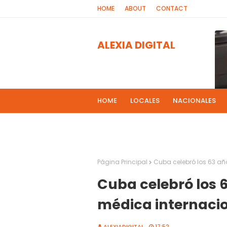
HOME
ABOUT
CONTACT
ALEXIA DIGITAL
HOME
LOCALES
NACIONALES
PROGRAMAS DE RADIOS
MAS NOT
El 
2
Página Principal
Cuba celebró los 63 añ
Cuba celebró los 
médica internaci
ALEXIADIGITAL
17:52