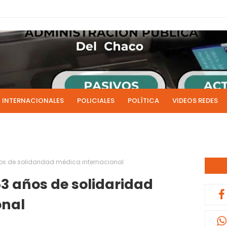
INTERNACIONALES
POLICIALES
POLÍTICA
VIDEOS REDES
ICIAS
LIVE NOTICIAS
CULTURALES
RADIO EN DIRECTO
1 y 2 de julio se acreditarán los sueldos de junio de la admi
0:13
os de solidaridad médica internacional
63 años de solidaridad
onal