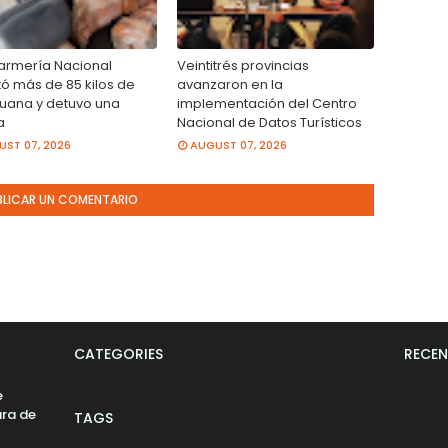
rmería Nacional
Veintitrés provincias
tó más de 85 kilos de
avanzaron en la
uana y detuvo una
implementación del Centro
a
Nacional de Datos Turísticos
ST 07, 2026
AUGUST 07, 2026
BLICAR UN COMENTARIO
CATEGORIES
RECEN
e
ara de
TAGS