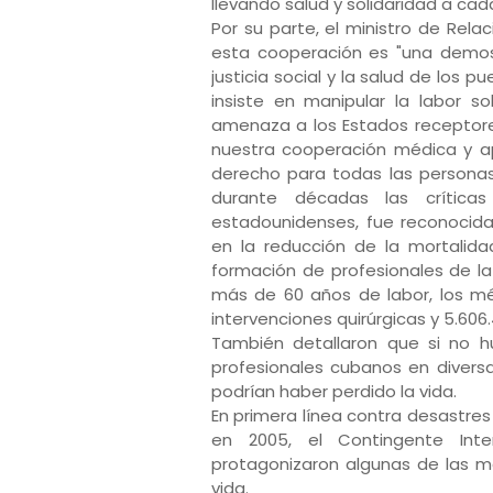
llevando salud y solidaridad a ca
Por su parte, el ministro de Rela
esta cooperación es "una demos
justicia social y la salud de los 
insiste en manipular la labor s
amenaza a los Estados receptor
nuestra cooperación médica y a
derecho para todas las personas
durante décadas las críticas
estadounidenses, fue reconocida
en la reducción de la mortalidad
formación de profesionales de la
más de 60 años de labor, los méd
intervenciones quirúrgicas y 5.606
También detallaron que si no hu
profesionales cubanos en divers
podrían haber perdido la vida.
En primera línea contra desastre
en 2005, el Contingente Inte
protagonizaron algunas de las 
vida.