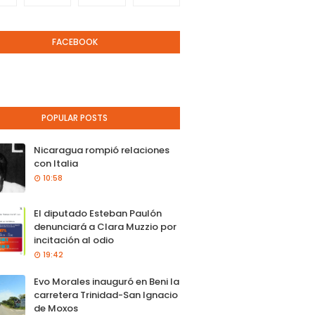
FACEBOOK
POPULAR POSTS
Nicaragua rompió relaciones
con Italia
10:58
El diputado Esteban Paulón
denunciará a Clara Muzzio por
incitación al odio
19:42
Evo Morales inauguró en Beni la
carretera Trinidad-San Ignacio
de Moxos