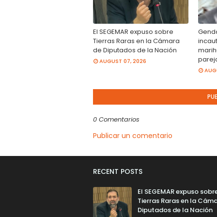
El SEGEMAR expuso sobre
Genda
Tierras Raras en la Cámara
incau
de Diputados de la Nación
marih
parej
AUGUST 07, 2026
AUGU
PU
0 Comentarios
Publicar un comentario
RECENT POSTS
El SEGEMAR expuso sobr
Tierras Raras en la Cám
Diputados de la Nación