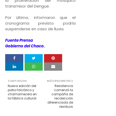
la proliferación del mosquito
transmisor del Dengue.
Por último, informaron que el
cronograma previsto podría
suspenderse en caso de lluvia.
Fuente Prensa
Gobierno del Chaco.
ANTIGUOS
MÁS RECIENTES
Nueva edición del
Resistencia
patio folclórico y
comenzó la
chamamecero en
campaña de
la fábrica cultural.
recolección
diferenciada de
residuos