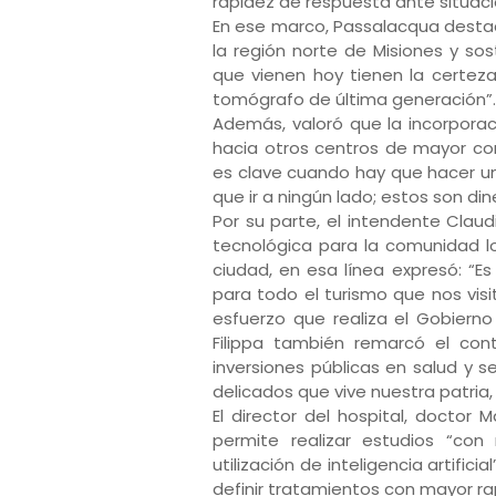
rapidez de respuesta ante situaci
En ese marco, Passalacqua destac
la región norte de Misiones y so
que vienen hoy tienen la certez
tomógrafo de última generación”
Además, valoró que la incorporac
hacia otros centros de mayor com
es clave cuando hay que hacer un
que ir a ningún lado; estos son din
Por su parte, el intendente Claud
tecnológica para la comunidad lo
ciudad, en esa línea expresó: “
para todo el turismo que nos visit
esfuerzo que realiza el Gobierno
Filippa también remarcó el con
inversiones públicas en salud y 
delicados que vive nuestra patria,
El director del hospital, doctor
permite realizar estudios “con
utilización de inteligencia artific
definir tratamientos con mayor ra