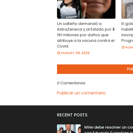
Un salteño demandó a
El go
AstraZeneca y al Estado por $
habil
191 millones por daños que
inscri
atribuye a la vacuna contra el
Progr
Covid
AUGU
AUGUST 09, 2026
PU
0 Comentarios
Publicar un comentario
RECENT POSTS
Milei debe resolver un co
con Eduardo Eurnekian p