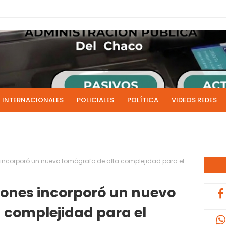
INTERNACIONALES
POLICIALES
POLÍTICA
VIDEOS REDES
ICIAS
LIVE NOTICIAS
CULTURALES
RADIO EN DIRECTO
1 y 2 de julio se acreditarán los sueldos de junio de la admi
0:13
s incorporó un nuevo tomógrafo de alta complejidad para el
siones incorporó un nuevo
 complejidad para el