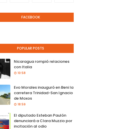
FACEBOOK
POPULAR POSTS
Nicaragua rompió relaciones
con Italia
10:58
Evo Morales inauguró en Beni la
carretera Trinidad-San Ignacio
de Moxos
18:59
El diputado Esteban Paulón
denunciará a Clara Muzzio por
incitación al odio