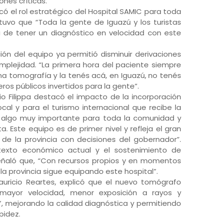
ones críticas.
ó el rol estratégico del Hospital SAMIC para toda
stuvo que “Toda la gente de Iguazú y los turistas
a de tener un diagnóstico en velocidad con este
.
ión del equipo ya permitió disminuir derivaciones
plejidad. “La primera hora del paciente siempre
a tomografía y la tenés acá, en Iguazú, no tenés
eros públicos invertidos para la gente”.
io Filippa destacó el impacto de la incorporación
cal y para el turismo internacional que recibe la
Es algo muy importante para toda la comunidad y
a. Este equipo es de primer nivel y refleja el gran
 de la provincia con decisiones del gobernador”.
texto económico actual y el sostenimiento de
señaló que, “Con recursos propios y en momentos
 la provincia sigue equipando este hospital”.
 Mauricio Reartes, explicó que el nuevo tomógrafo
 mayor velocidad, menor exposición a rayos y
ial”, mejorando la calidad diagnóstica y permitiendo
pidez.