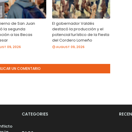
bierno de San Juan
El gobernador Valdés
itó la segunda
destacó la producción y el
pción a las Becas
potencial turístico de la Fiesta
esar
del Cordero Lomeño
ST 09, 2026
AUGUST 09, 2026
BLICAR UN COMENTARIO
CATEGORIES
RECEN
nflicto
or la