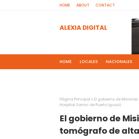
HOME
ABOUT
CONTACT
ALEXIA DIGITAL
HOME
LOCALES
NACIONALES
PROGRAMAS DE RADIOS
MAS NOT
El 
2
Página Principal
El gobierno de Misione
Hospital Samic de Puerto Iguazú
El gobierno de Mi
tomógrafo de alta