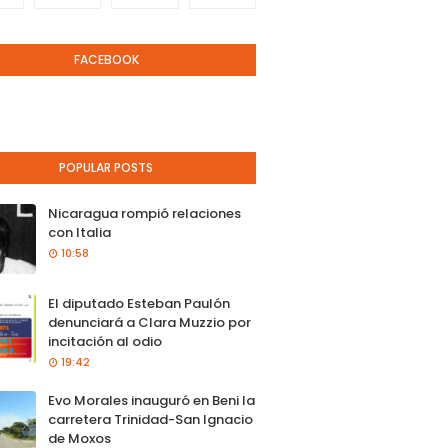
FACEBOOK
POPULAR POSTS
Nicaragua rompió relaciones
con Italia
10:58
El diputado Esteban Paulón
denunciará a Clara Muzzio por
incitación al odio
19:42
Evo Morales inauguró en Beni la
carretera Trinidad-San Ignacio
de Moxos