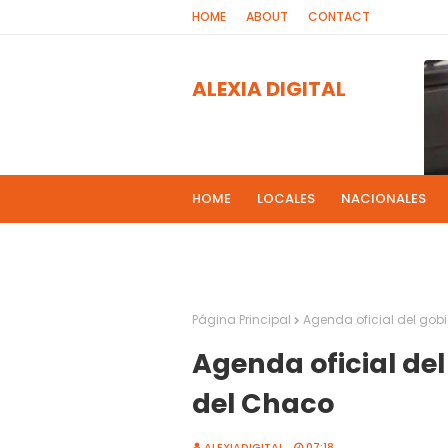
HOME
ABOUT
CONTACT
ALEXIA DIGITAL
HOME
LOCALES
NACIONALES
PROGRAMAS DE RADIOS
MAS NOT
El 
2
Página Principal
Agenda oficial del gobi
Agenda oficial del
del Chaco
ALEXIADIGITAL
07:18