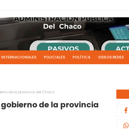
INTERNACIONALES
POLICIALES
POLÍTICA
VIDEOS REDES
ICIAS
LIVE NOTICIAS
CULTURALES
RADIO EN DIRECTO
1 y 2 de julio se acreditarán los sueldos de junio de la admi
0:13
erno de la provincia del Chaco
 gobierno de la provincia