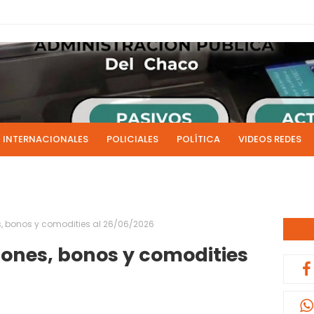
INTERNACIONALES
POLICIALES
POLÍTICA
VIDEOS REDES
ICIAS
LIVE NOTICIAS
CULTURALES
RADIO EN DIRECTO
1 y 2 de julio se acreditarán los sueldos de junio de la admi
0:13
, bonos y comodities al 26/06/2026
iones, bonos y comodities