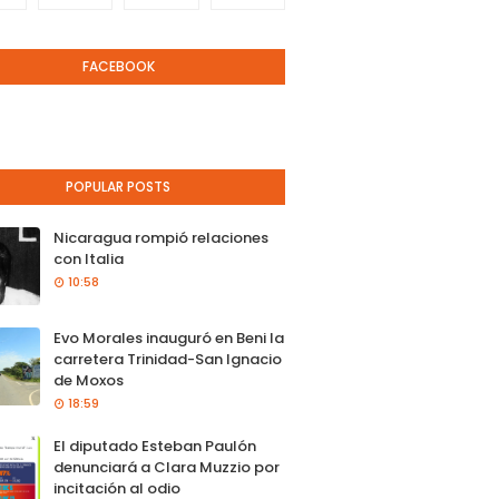
FACEBOOK
POPULAR POSTS
Nicaragua rompió relaciones
con Italia
10:58
Evo Morales inauguró en Beni la
carretera Trinidad-San Ignacio
de Moxos
18:59
El diputado Esteban Paulón
denunciará a Clara Muzzio por
incitación al odio