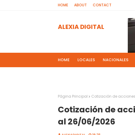
HOME
ABOUT
CONTACT
ALEXIA DIGITAL
HOME
LOCALES
NACIONALES
PROGRAMAS DE RADIOS
MAS NOT
El 
2
Página Principal
Cotización de acciones
Cotización de acc
al 26/06/2026
ALEXIADIGITAL
19:25