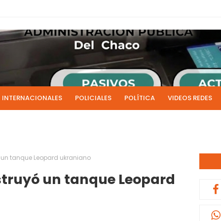
INTERNACIONALES
POLICIALES
POLÍTICA
VIDEOS REDES
ICIAS
LIVE NOTICIAS
CULTURALES
RADIO EN DIRECTO
1 y 2 de julio se acreditarán los sueldos de junio de la admi
0:13
yó un tanque Leopard ukraniano
estruyó un tanque Leopard