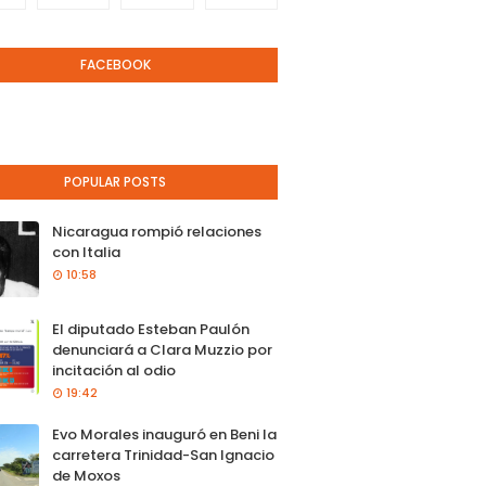
FACEBOOK
POPULAR POSTS
Nicaragua rompió relaciones
con Italia
10:58
El diputado Esteban Paulón
denunciará a Clara Muzzio por
incitación al odio
19:42
Evo Morales inauguró en Beni la
carretera Trinidad-San Ignacio
de Moxos