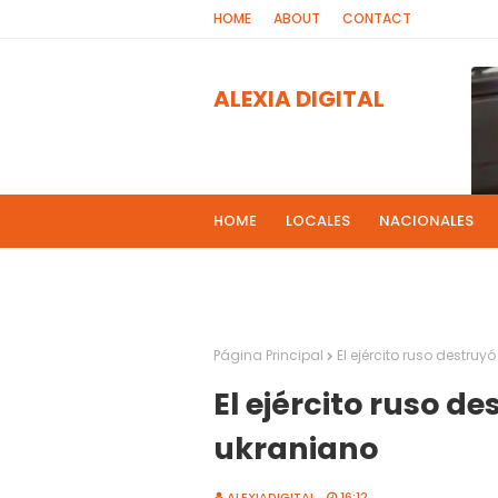
HOME
ABOUT
CONTACT
ALEXIA DIGITAL
HOME
LOCALES
NACIONALES
PROGRAMAS DE RADIOS
MAS NOT
El 
2
Página Principal
El ejército ruso destru
El ejército ruso d
ukraniano
ALEXIADIGITAL
16:12