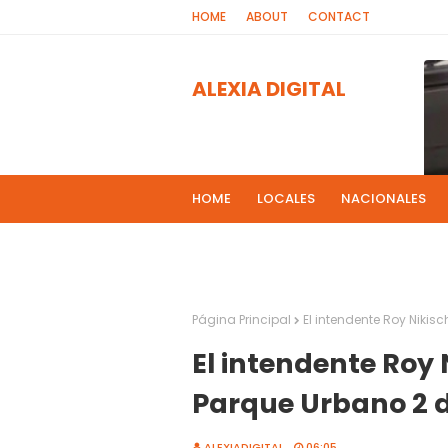
HOME
ABOUT
CONTACT
ALEXIA DIGITAL
HOME
LOCALES
NACIONALES
PROGRAMAS DE RADIOS
MAS NOT
El 
2
Página Principal
El intendente Roy Nikis
El intendente Roy 
Parque Urbano 2 d
ALEXIADIGITAL
06:05