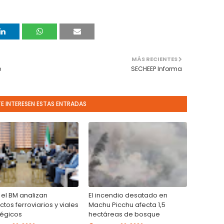
MÁS RECIENTES
e
SECHEEP Informa
TE INTERESEN ESTAS ENTRADAS
y el BM analizan
El incendio desatado en
tos ferroviarios y viales
Machu Picchu afecta 1,5
tégicos
hectáreas de bosque