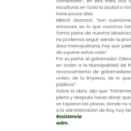
comedores”, en esa línea citó 
esculturas en toda la ciudad o los
hace pocos días.
Nikisch destacó: “Son cuestion
entonces es lo que nosotros te
forma parte de nuestra idiosincra
no podemos seguir siendo la provi
área metropolitana, hay que pele
de superar estas crisis”.
Por su parte, el gobernador Zdero
en orden a la Municipalidad de R
reconocimiento de gobernadores 
orden, de la limpieza, de lo qu
públicos”.
Sobre la obra, dijo que “triste
pileta y después hacer obras que
se tapiaron las plazas, donde no s
a la administración de Roy, hoy la
Resistencia
wdm.