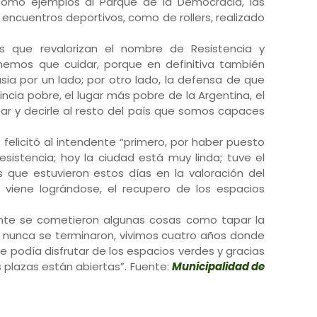
como ejemplos al Parque de la Democracia, las
 encuentros deportivos, como de rollers, realizado
es que revalorizan el nombre de Resistencia y
nemos que cuidar, porque en definitiva también
sia por un lado; por otro lado, la defensa de que
ncia pobre, el lugar más pobre de la Argentina, el
ar y decirle al resto del país que somos capaces
 felicitó al intendente “primero, por haber puesto
esistencia; hoy la ciudad está muy linda; tuve el
que estuvieron estos días en la valoración del
e viene lográndose, el recupero de los espacios
mente se cometieron algunas cosas como tapar la
 nunca se terminaron, vivimos cuatro años donde
e podía disfrutar de los espacios verdes y gracias
s plazas están abiertas”. Fuente:
Municipalidad de