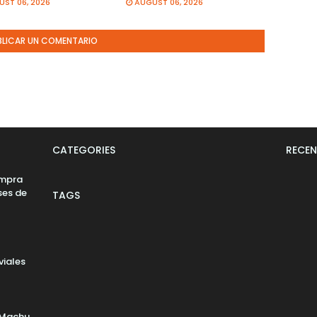
ST 06, 2026
AUGUST 06, 2026
BLICAR UN COMENTARIO
CATEGORIES
RECEN
ompra
ses de
TAGS
viales
 Machu