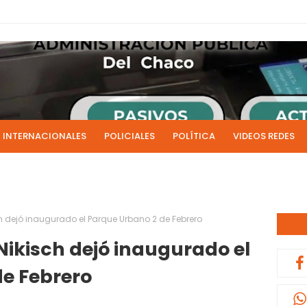
INTERNACIONALES
POLICIALES
POLÍTICA
VIDEOS REDES
ICIAS
LIVE NOTICIAS
CULTURALES
RADIO EN DIRECTO
1 y 2 de julio se acreditarán los sueldos de junio de la admi
0:13
ch dejó inaugurado el Parque Urbano 2 de Febrero
Nikisch dejó inaugurado el
e Febrero