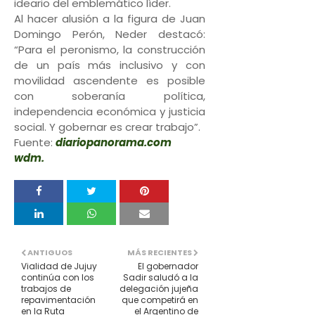
ideario del emblemático líder.
Al hacer alusión a la figura de Juan
Domingo Perón, Neder destacó:
“Para el peronismo, la construcción
de un país más inclusivo y con
movilidad ascendente es posible
con soberanía política,
independencia económica y justicia
social. Y gobernar es crear trabajo”.
Fuente:
diariopanorama.com
wdm.
ANTIGUOS
MÁS RECIENTES
Vialidad de Jujuy
El gobernador
continúa con los
Sadir saludó a la
trabajos de
delegación jujeña
repavimentación
que competirá en
en la Ruta
el Argentino de