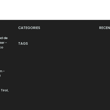
CATEGORIES
RECEN
ad de
ker -
TAGS
co
m -
)
Tirol,