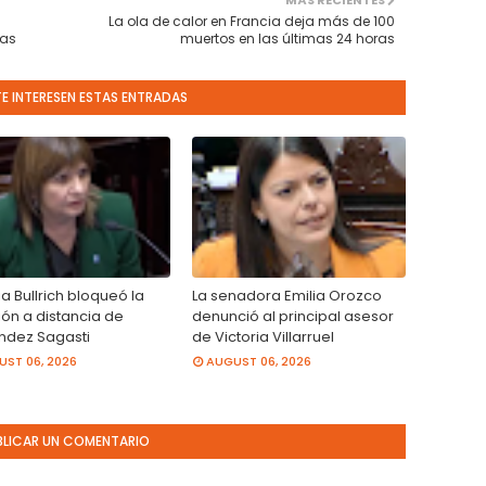
MÁS RECIENTES
La ola de calor en Francia deja más de 100
ías
muertos en las últimas 24 horas
TE INTERESEN ESTAS ENTRADAS
ia Bullrich bloqueó la
La senadora Emilia Orozco
ión a distancia de
denunció al principal asesor
ndez Sagasti
de Victoria Villarruel
ST 06, 2026
AUGUST 06, 2026
BLICAR UN COMENTARIO