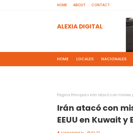
HOME
ABOUT
CONTACT
ALEXIA DIGITAL
HOME
LOCALES
NACIONALES
PROGRAMAS DE RADIOS
MAS NOT
El 
2
Página Principal
Irán atacó con misiles 
Irán atacó con mis
EEUU en Kuwait y 
ALEXIADIGITAL
07:22