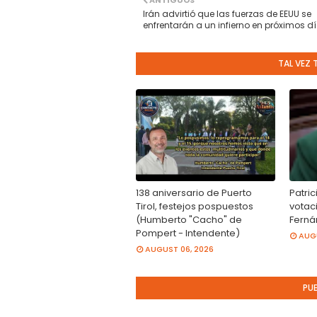
ANTIGUOS
Irán advirtió que las fuerzas de EEUU se
enfrentarán a un infierno en próximos d
TAL VEZ 
138 aniversario de Puerto
Patric
Tirol, festejos pospuestos
votac
(Humberto "Cacho" de
Ferná
Pompert - Intendente)
AUGU
AUGUST 06, 2026
PU