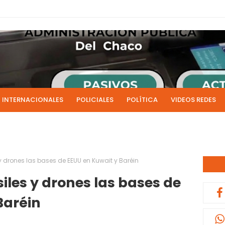
INTERNACIONALES
POLICIALES
POLÍTICA
VIDEOS REDES
ICIAS
LIVE NOTICIAS
CULTURALES
RADIO EN DIRECTO
1 y 2 de julio se acreditarán los sueldos de junio de la admi
0:13
y drones las bases de EEUU en Kuwait y Baréin
iles y drones las bases de
Baréin