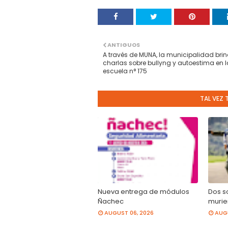
ANTIGUOS
A través de MUNA, la municipalidad bri
charlas sobre bullyng y autoestima en l
escuela n° 175
TAL VEZ 
Nueva entrega de módulos
Dos s
Ñachec
murier
AUGUST 06, 2026
AUGU