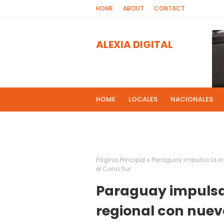
HOME
ABOUT
CONTACT
ALEXIA DIGITAL
HOME
LOCALES
NACIONALES
PROGRAMAS DE RADIOS
MAS NOT
El 
2
Página Principal
Paraguay impulsa la in
el Cono Sur
Paraguay impulsa 
regional con nuev