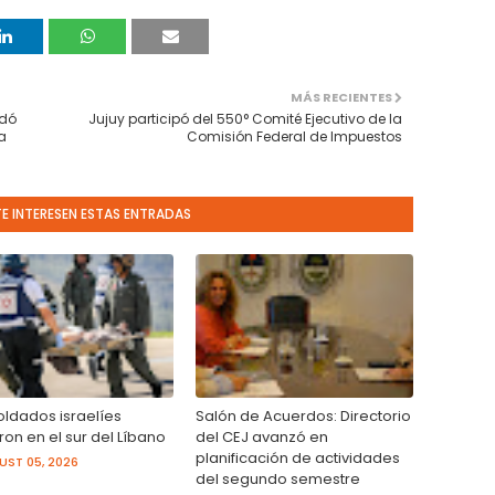
MÁS RECIENTES
ndó
Jujuy participó del 550° Comité Ejecutivo de la
a
Comisión Federal de Impuestos
TE INTERESEN ESTAS ENTRADAS
oldados israelíes
Salón de Acuerdos: Directorio
on en el sur del Líbano
del CEJ avanzó en
planificación de actividades
ST 05, 2026
del segundo semestre