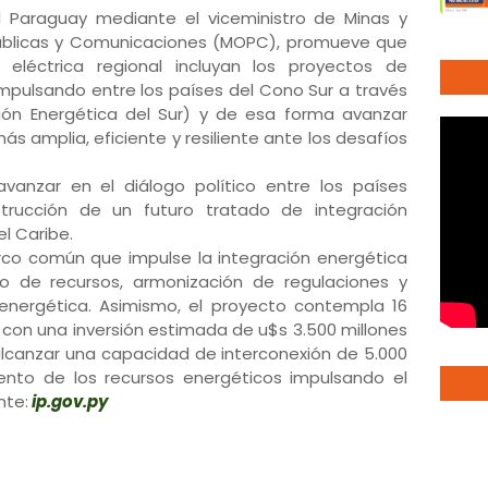
l Paraguay mediante el viceministro de Minas y
 Públicas y Comunicaciones (MOPC), promueve que
 eléctrica regional incluyan los proyectos de
impulsando entre los países del Cono Sur a través
ión Energética del Sur) y de esa forma avanzar
más amplia, eficiente y resiliente ante los desafíos
avanzar en el diálogo político entre los países
rucción de un futuro tratado de integración
el Caribe.
rco común que impulse la integración energética
io de recursos, armonización de regulaciones y
 energética. Asimismo, el proyecto contempla 16
a con una inversión estimada de u$s 3.500 millones
 alcanzar una capacidad de interconexión de 5.000
ento de los recursos energéticos impulsando el
nte:
ip.gov.py