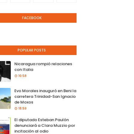
FACEBOOK
POPULAR POSTS
Nicaragua rompió relaciones
con Italia
10:58
Evo Morales inauguró en Beni la
carretera Trinidad-San Ignacio
de Moxos
18:59
El diputado Esteban Paulón
denunciará a Clara Muzzio por
incitación al odio