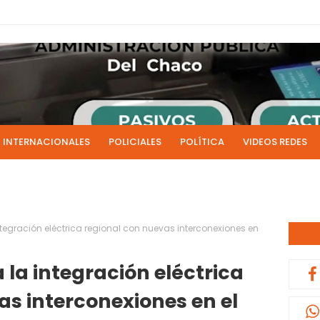
INTERNACIONALES
POLICIALES
POLÍTICA
VIDEOS REDES
ICIAS
LIVE NOTICIAS
CULTURALES
RADIO EN DIRECTO
1 y 2 de julio se acreditarán los sueldos de junio de la admi
0:13
tegración eléctrica regional con nuevas interconexiones en
la integración eléctrica
as interconexiones en el