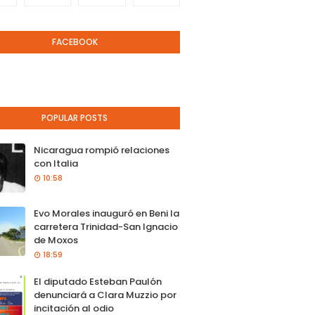
FACEBOOK
POPULAR POSTS
Nicaragua rompió relaciones
con Italia
10:58
Evo Morales inauguró en Beni la
carretera Trinidad-San Ignacio
de Moxos
18:59
El diputado Esteban Paulón
denunciará a Clara Muzzio por
incitación al odio