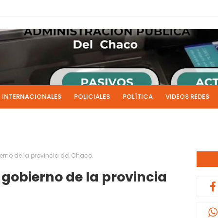
INTERNACIONALES
POLICIALES
POLÍTICA
VIDEOS REDES
ICIAS
LIVE NOTICIAS
CULTURALES
RADIO EN DIRECTO
1 y 2 de julio se acreditarán los sueldos de junio de la admi
0:13
erno de la provincia del Chaco.
 gobierno de la provincia