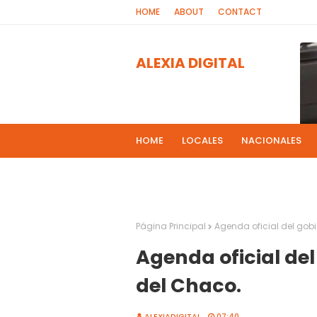
HOME
ABOUT
CONTACT
ALEXIA DIGITAL
HOME
LOCALES
NACIONALES
PROGRAMAS DE RADIOS
MAS NOT
El 
2
Página Principal
Agenda oficial del gobi
Agenda oficial del
del Chaco.
ALEXIADIGITAL
07:40