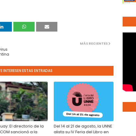
MÁS RECIENTES
virus
ntina
TE INTERESEN ESTAS ENTRADAS
ay: El directorio de la
Del 14 al 21 de agosto, la UNNE
OM sancionó a la
alista su IV Feria del Libro en