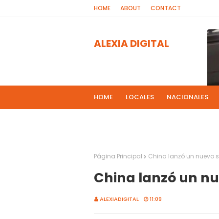
HOME
ABOUT
CONTACT
ALEXIA DIGITAL
HOME
LOCALES
NACIONALES
PROGRAMAS DE RADIOS
MAS NOT
El 
2
Página Principal
China lanzó un nuevo s
China lanzó un nu
ALEXIADIGITAL
11:09