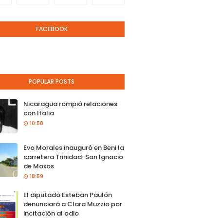
FACEBOOK
POPULAR POSTS
Nicaragua rompió relaciones
con Italia
10:58
Evo Morales inauguró en Beni la
carretera Trinidad-San Ignacio
de Moxos
18:59
El diputado Esteban Paulón
denunciará a Clara Muzzio por
incitación al odio