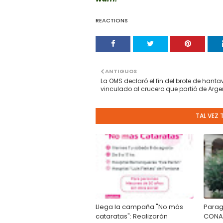
REACTIONS
ANTIGUOS
La OMS declaró el fin del brote de hanta
vinculado al crucero que partió de Arge
TAL VEZ 
Llega la campaña "No más
Paragu
cataratas": Realizarán
CONAC