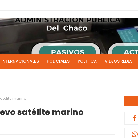
INTERNACIONALES
POLICIALES
POLÍTICA
VIDEOS REDES
ICIAS
LIVE NOTICIAS
CULTURALES
RADIO EN DIRECTO
1 y 2 de julio se acreditarán los sueldos de junio de la admi
0:13
atélite marino
evo satélite marino