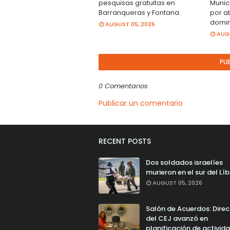
pesquisas gratuitas en
Munic
Barranqueras y Fontana.
por a
domi
AUGUST 05, 2026
AUGU
PU
0 Comentarios
Publicar un comentario
RECENT POSTS
Dos soldados israelíes
murieron en el sur del Lí
AUGUST 05, 2026
Salón de Acuerdos: Direc
del CEJ avanzó en
planificación de activid