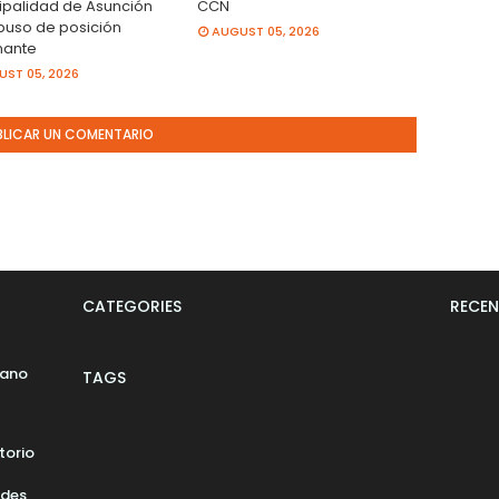
ipalidad de Asunción
CCN
buso de posición
AUGUST 05, 2026
nante
ST 05, 2026
BLICAR UN COMENTARIO
CATEGORIES
RECEN
bano
TAGS
torio
ades