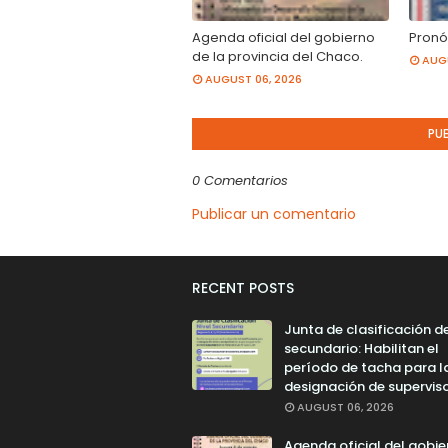
Agenda oficial del gobierno
Pronó
de la provincia del Chaco.
AUGU
AUGUST 06, 2026
PU
0 Comentarios
Publicar un comentario
RECENT POSTS
Junta de clasificación de
secundario: Habilitan el
período de tacha para l
designación de superviso
AUGUST 06, 2026
Agenda oficial del gobie