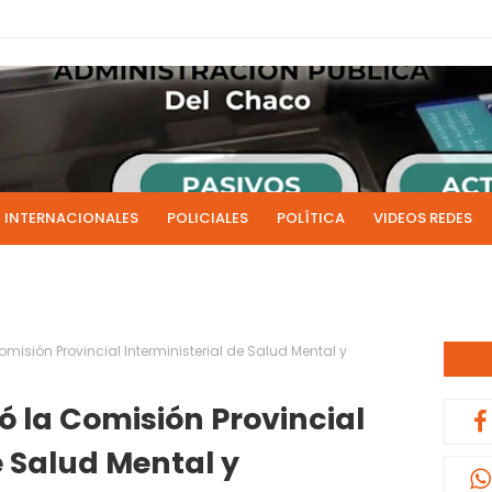
INTERNACIONALES
POLICIALES
POLÍTICA
VIDEOS REDES
ICIAS
LIVE NOTICIAS
CULTURALES
RADIO EN DIRECTO
1 y 2 de julio se acreditarán los sueldos de junio de la admi
0:13
omisión Provincial Interministerial de Salud Mental y
ó la Comisión Provincial
e Salud Mental y