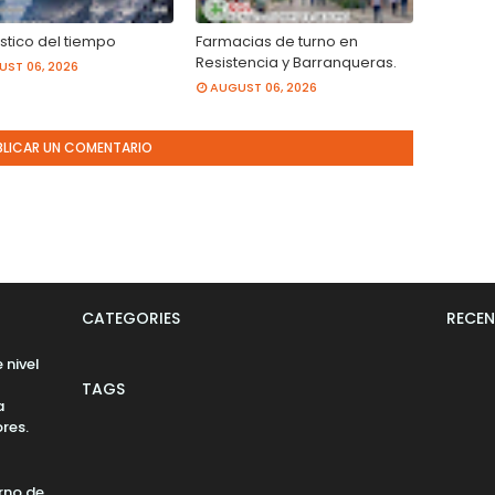
stico del tiempo
Farmacias de turno en
Resistencia y Barranqueras.
ST 06, 2026
AUGUST 06, 2026
BLICAR UN COMENTARIO
CATEGORIES
RECEN
 nivel
TAGS
a
res.
rno de