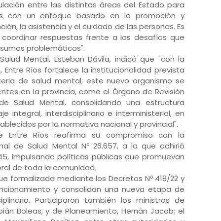
ulación entre las distintas áreas del Estado para
ales con un enfoque basado en la promoción y
ión, la asistencia y el cuidado de las personas. Es
coordinar respuestas frente a los desafíos que
onsumos problemáticos".
 Salud Mental, Esteban Dávila, indicó que "con la
 Entre Ríos fortalece la institucionalidad prevista
ateria de salud mental; este nuevo organismo se
entes en la provincia, como el Órgano de Revisión
de Salud Mental, consolidando una estructura
 integral, interdisciplinario e interministerial, en
ablecidos por la normativa nacional y provincial".
de Entre Ríos reafirma su compromiso con la
al de Salud Mental Nº 26.657, a la que adhirió
.445, impulsando políticas públicas que promuevan
aboral de toda la comunidad.
ue formalizada mediante los Decretos Nº 418/22 y
uncionamiento y consolidan una nueva etapa de
ciplinario. Participaron también los ministros de
abián Boleas, y de Planeamiento, Hernán Jacob; el