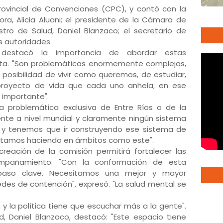
Provincial de Convenciones (CPC), y contó con la
ora, Alicia Aluani; el presidente de la Cámara de
stro de Salud, Daniel Blanzaco; el secretario de
as autoridades.
o destacó la importancia de abordar estas
ta. "Son problemáticas enormemente complejas,
 posibilidad de vivir como queremos, de estudiar,
l proyecto de vida que cada uno anhela; en ese
y importante".
a problemática exclusiva de Entre Ríos o de la
iente a nivel mundial y claramente ningún sistema
a y tenemos que ir construyendo ese sistema de
 estamos haciendo en ámbitos como este".
reación de la comisión permitirá fortalecer las
ompañamiento. "Con la conformación de esta
aso clave. Necesitamos una mejor y mayor
es de contención", expresó. "La salud mental se
y la política tiene que escuchar más a la gente".
ud, Daniel Blanzaco, destacó: "Este espacio tiene