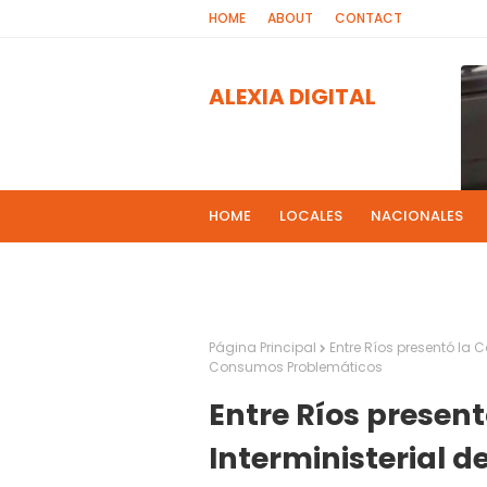
HOME
ABOUT
CONTACT
ALEXIA DIGITAL
HOME
LOCALES
NACIONALES
PROGRAMAS DE RADIOS
MAS NOT
El 
2
Página Principal
Entre Ríos presentó la C
Consumos Problemáticos
Entre Ríos present
Interministerial d