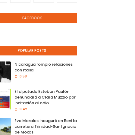
FACEBOOK
POPULAR POSTS
Nicaragua rompió relaciones
con Italia
10:58
El diputado Esteban Paulón
denunciará a Clara Muzzio por
incitación al odio
19:42
Evo Morales inauguró en Beni la
carretera Trinidad-San Ignacio
de Moxos