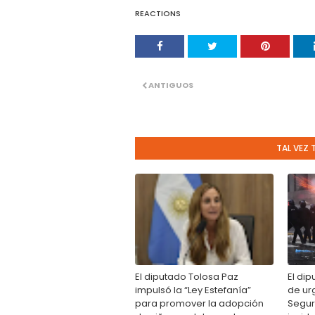
REACTIONS
ANTIGUOS
TAL VEZ 
El diputado Tolosa Paz
El dip
impulsó la “Ley Estefanía”
de urg
para promover la adopción
Segur