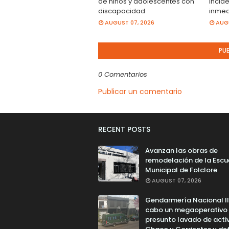
de niños y adolescentes con
incide
discapacidad
inmed
AUGUST 07, 2026
AUGU
PU
0 Comentarios
Publicar un comentario
RECENT POSTS
Avanzan las obras de
remodelación de la Escu
Municipal de Folclore
AUGUST 07, 2026
Gendarmería Nacional l
cabo un megaoperativo
presunto lavado de acti