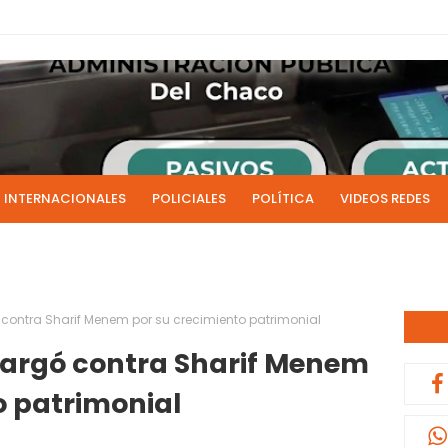
INTERNACIONALES
POLICIALES
POLÍTICA
VIDEOS REDES
ICIAS
LIVE NOTICIAS
CULTURALES
RADIO EN DIRECTO
1 y 2 de julio se acreditarán los sueldos de junio de la admi
0:13
ontra Sharif Menem por su crecimiento patrimonial
argó contra Sharif Menem
o patrimonial