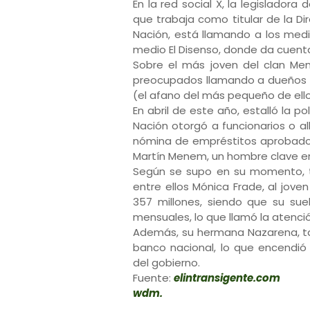
En la red social X, la legisladora
que trabaja como titular de la D
Nación, está llamando a los medi
medio El Disenso, donde da cuenta 
Sobre el más joven del clan M
preocupados llamando a dueños 
(el afano del más pequeño de ello
En abril de este año, estalló la p
Nación otorgó a funcionarios o al
nómina de empréstitos aprobado
Martín Menem, un hombre clave en 
Según se supo en su momento, tr
entre ellos Mónica Frade, al jov
357 millones, siendo que su sue
mensuales, lo que llamó la atenció
Además, su hermana Nazarena, tam
banco nacional, lo que encendi
del gobierno.
Fuente:
elintransigente.com
wdm.