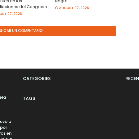
ntes en las
Negro
iaciones del Congreso
AUGUST 07, 2026
ST 07, 2026
BLICAR UN COMENTARIO
CATEGORIES
RECEN
ela
TAGS
levó a
 por
vos en