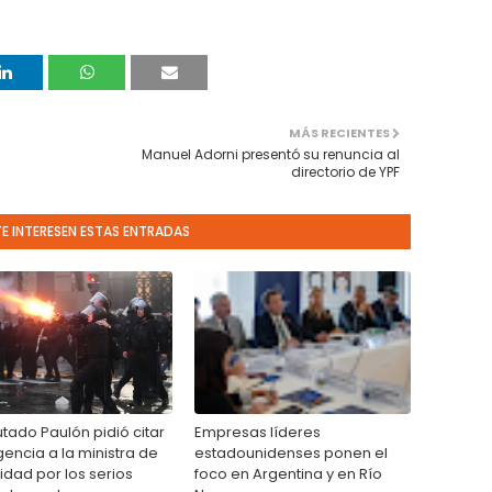
MÁS RECIENTES
Manuel Adorni presentó su renuncia al
directorio de YPF
TE INTERESEN ESTAS ENTRADAS
utado Paulón pidió citar
Empresas líderes
encia a la ministra de
estadounidenses ponen el
idad por los serios
foco en Argentina y en Río