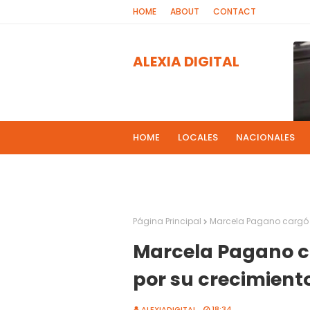
HOME
ABOUT
CONTACT
ALEXIA DIGITAL
HOME
LOCALES
NACIONALES
PROGRAMAS DE RADIOS
MAS NOT
El 
2
Página Principal
Marcela Pagano cargó c
Marcela Pagano c
por su crecimient
ALEXIADIGITAL
18:34