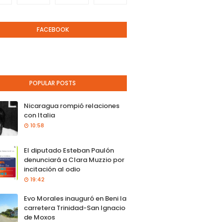
FACEBOOK
POPULAR POSTS
Nicaragua rompió relaciones
con Italia
10:58
El diputado Esteban Paulón
denunciará a Clara Muzzio por
incitación al odio
19:42
Evo Morales inauguró en Beni la
carretera Trinidad-San Ignacio
de Moxos