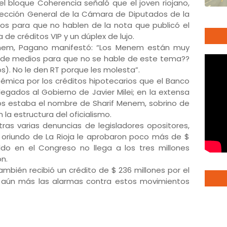
 del bloque Coherencia señaló que el joven riojano,
irección General de la Cámara de Diputados de la
os para que no hablen de la nota que publicó el
de créditos VIP y un dúplex de lujo.
enem, Pagano manifestó: “Los Menem están muy
de medios para que no se hable de este tema??
s). No le den RT porque les molesta”.
olémica por los créditos hipotecarios que el Banco
legados al Gobierno de Javier Milei; en la extensa
s estaba el nombre de Sharif Menem, sobrino de
la estructura del oficialismo.
as varias denuncias de legisladores opositores,
en oriundo de La Rioja le aprobaron poco más de $
ldo en el Congreso no llega a los tres millones
n.
bién recibió un crédito de $ 236 millones por el
ó aún más las alarmas contra estos movimientos