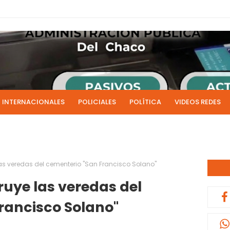
INTERNACIONALES
POLICIALES
POLÍTICA
VIDEOS REDES
ICIAS
LIVE NOTICIAS
CULTURALES
RADIO EN DIRECTO
1 y 2 de julio se acreditarán los sueldos de junio de la admi
0:13
las veredas del cementerio "San Francisco Solano"
ruye las veredas del
rancisco Solano"