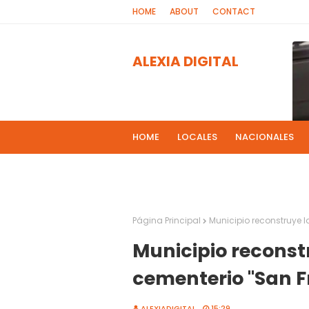
HOME
ABOUT
CONTACT
ALEXIA DIGITAL
HOME
LOCALES
NACIONALES
PROGRAMAS DE RADIOS
MAS NOT
El 
2
Página Principal
Municipio reconstruye 
Municipio reconst
cementerio "San F
ALEXIADIGITAL
15:29