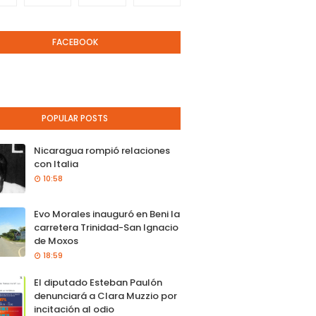
FACEBOOK
POPULAR POSTS
Nicaragua rompió relaciones
con Italia
10:58
Evo Morales inauguró en Beni la
carretera Trinidad-San Ignacio
de Moxos
18:59
El diputado Esteban Paulón
denunciará a Clara Muzzio por
incitación al odio