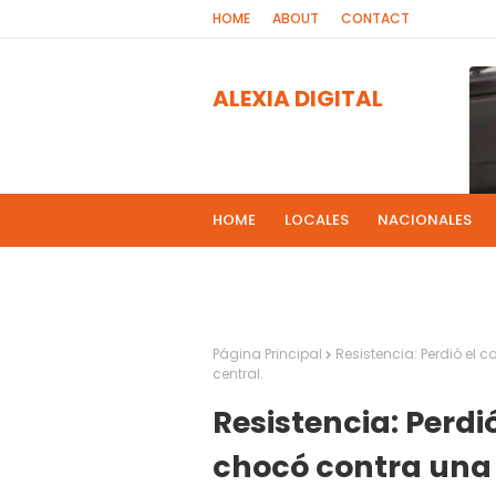
HOME
ABOUT
CONTACT
ALEXIA DIGITAL
HOME
LOCALES
NACIONALES
PROGRAMAS DE RADIOS
MAS NOT
El 
2
Página Principal
Resistencia: Perdió el 
central.
Resistencia: Perdi
chocó contra una