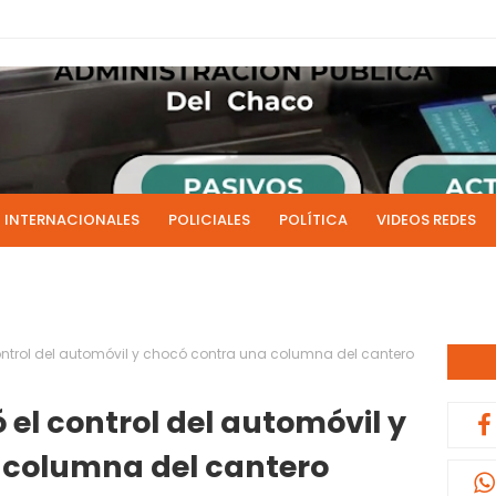
INTERNACIONALES
POLICIALES
POLÍTICA
VIDEOS REDES
ICIAS
LIVE NOTICIAS
CULTURALES
RADIO EN DIRECTO
1 y 2 de julio se acreditarán los sueldos de junio de la admi
0:13
control del automóvil y chocó contra una columna del cantero
ó el control del automóvil y
 columna del cantero