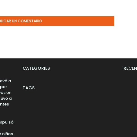
BLICAR UN COMENTARIO
CATEGORIES
RECEN
levó a
 por
TAGS
vos en
tuvo a
entes
impulsó
 niños