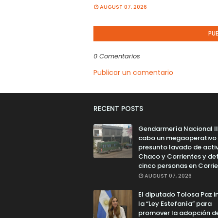
AUGUST 07, 2026
PU
0 Comentarios
Publicar un comentario
RECENT POSTS
Gendarmería Nacional l
cabo un megaoperativo
presunto lavado de acti
Chaco y Corrientes y de
cinco personas en Corri
AUGUST 07, 2026
El diputado Tolosa Paz 
la “Ley Estefanía” para
promover la adopción de