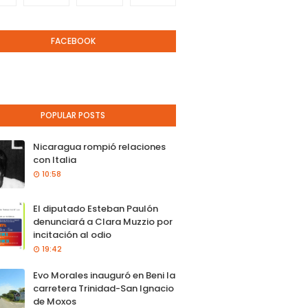
FACEBOOK
POPULAR POSTS
Nicaragua rompió relaciones
con Italia
10:58
El diputado Esteban Paulón
denunciará a Clara Muzzio por
incitación al odio
19:42
Evo Morales inauguró en Beni la
carretera Trinidad-San Ignacio
de Moxos