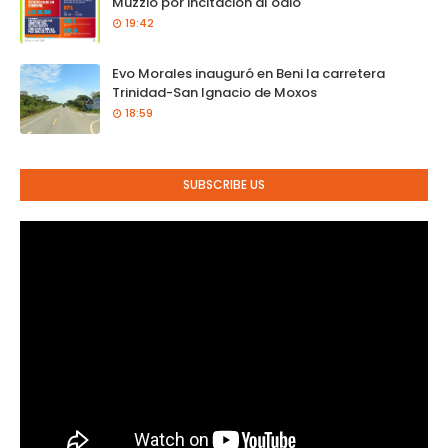
Muzzio por incitación al odio
19:42
Evo Morales inauguró en Beni la carretera
Trinidad-San Ignacio de Moxos
18:59
SUBSCRIBE US