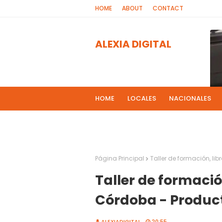
HOME
ABOUT
CONTACT
ALEXIA DIGITAL
HOME
LOCALES
NACIONALES
PROGRAMAS DE RADIOS
MAS NOT
El 
2
Página Principal
Taller de formación, li
Taller de formació
Córdoba - Produc
ALEXIADIGITAL
20:55