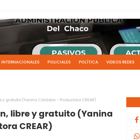
INTERNACIONALES
POLICIALES
POLÍTICA
VIDEOS REDES
ICIAS
LIVE NOTICIAS
CULTURALES
RADIO EN DIRECTO
1 y 2 de julio se acreditarán los sueldos de junio de la admi
0:13
bre y gratuito (Yanina Córdoba - Productora CREAR)
n, libre y gratuito (Yanina
tora CREAR)