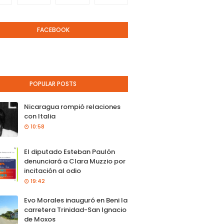
FACEBOOK
POPULAR POSTS
Nicaragua rompió relaciones
con Italia
10:58
El diputado Esteban Paulón
denunciará a Clara Muzzio por
incitación al odio
19:42
Evo Morales inauguró en Beni la
carretera Trinidad-San Ignacio
de Moxos