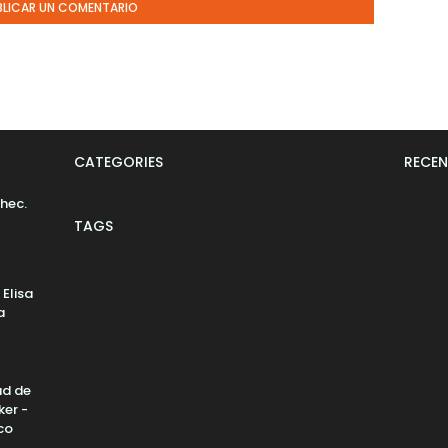
BLICAR UN COMENTARIO
CATEGORIES
RECEN
hec.
TAGS
 Elisa
a
ad de
ker -
co