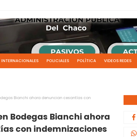
INTERNACIONALES
POLICIALES
POLÍTICA
VIDEOS REDES
ICIAS
LIVE NOTICIAS
CULTURALES
RADIO EN DIRECTO
1 y 2 de julio se acreditarán los sueldos de junio de la admi
0:13
Bodegas Bianchi ahora denuncian cesantías con
 en Bodegas Bianchi ahora
ías con indemnizaciones