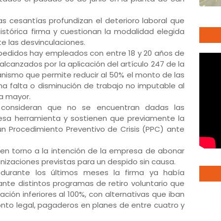
as cesantías profundizan el deterioro laboral que
stórica firma y cuestionan la modalidad elegida
te las desvinculaciones.
pedidos hay empleados con entre 18 y 20 años de
lcanzados por la aplicación del artículo 247 de la
nismo que permite reducir al 50% el monto de las
a falta o disminución de trabajo no imputable al
za mayor.
s consideran que no se encuentran dadas las
r esa herramienta y sostienen que previamente la
n Procedimiento Preventivo de Crisis (PPC) ante
ra en torno a la intención de la empresa de abonar
nizaciones previstas para un despido sin causa.
durante los últimos meses la firma ya había
ante distintos programas de retiro voluntario que
ción inferiores al 100%, con alternativas que iban
nto legal, pagaderos en planes de entre cuatro y