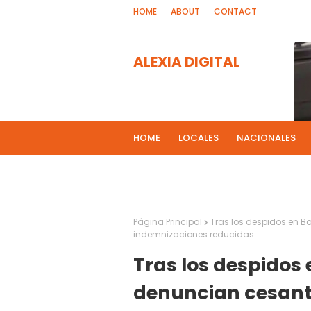
HOME
ABOUT
CONTACT
ALEXIA DIGITAL
HOME
LOCALES
NACIONALES
PROGRAMAS DE RADIOS
MAS NOT
El 
2
Página Principal
Tras los despidos en 
indemnizaciones reducidas
Tras los despidos
denuncian cesant