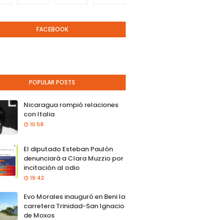
FACEBOOK
POPULAR POSTS
Nicaragua rompió relaciones
con Italia
10:58
El diputado Esteban Paulón
denunciará a Clara Muzzio por
incitación al odio
19:42
Evo Morales inauguró en Beni la
carretera Trinidad-San Ignacio
de Moxos