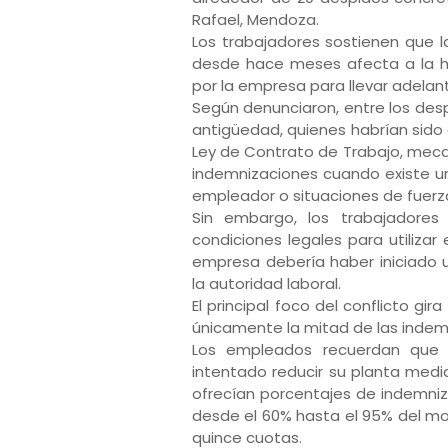
Rafael, Mendoza.
Los trabajadores sostienen que l
desde hace meses afecta a la hi
por la empresa para llevar adelan
Según denunciaron, entre los des
antigüedad, quienes habrían sido a
Ley de Contrato de Trabajo, meca
indemnizaciones cuando existe un
empleador o situaciones de fuer
Sin embargo, los trabajadore
condiciones legales para utiliza
empresa debería haber iniciado u
la autoridad laboral.
El principal foco del conflicto gi
únicamente la mitad de las indem
Los empleados recuerdan que 
intentado reducir su planta medi
ofrecían porcentajes de indemniza
desde el 60% hasta el 95% del mo
quince cuotas.