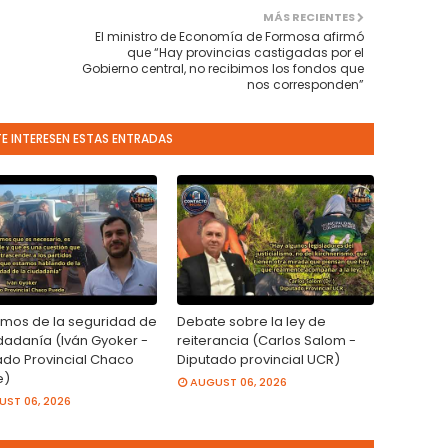
MÁS RECIENTES
El ministro de Economía de Formosa afirmó
que “Hay provincias castigadas por el
Gobierno central, no recibimos los fondos que
nos corresponden”
TE INTERESEN ESTAS ENTRADAS
mos de la seguridad de
Debate sobre la ley de
udadanía (Iván Gyoker -
reiterancia (Carlos Salom -
ado Provincial Chaco
Diputado provincial UCR)
e)
AUGUST 06, 2026
ST 06, 2026