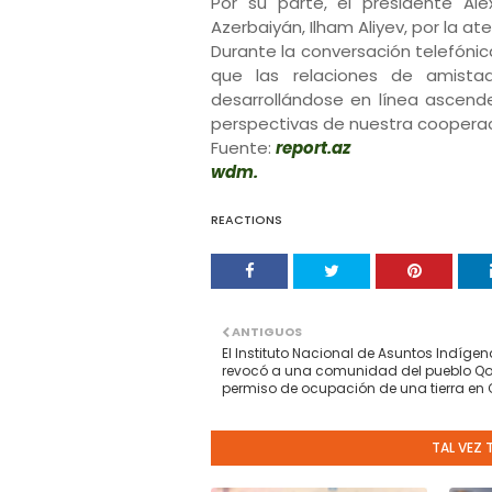
Por su parte, el presidente Al
Azerbaiyán, Ilham Aliyev, por la ate
Durante la conversación telefónic
que las relaciones de amista
desarrollándose en línea ascend
perspectivas de nuestra coopera
Fuente:
report.az
wdm.
REACTIONS
ANTIGUOS
El Instituto Nacional de Asuntos Indíge
revocó a una comunidad del pueblo Qo
permiso de ocupación de una tierra en
TAL VEZ 