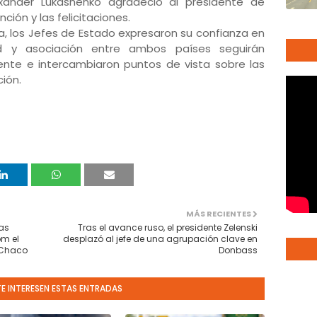
exander Lukashenko agradeció al presidente de
nción y las felicitaciones.
a, los Jefes de Estado expresaron su confianza en
d y asociación entre ambos países seguirán
ente e intercambiaron puntos de vista sobre las
ción.
MÁS RECIENTES
nas
Tras el avance ruso, el presidente Zelenski
m el
desplazó al jefe de una agrupación clave en
 Chaco
Donbass
TE INTERESEN ESTAS ENTRADAS