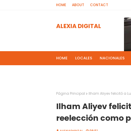
HOME
ABOUT
CONTACT
ALEXIA DIGITAL
HOME
LOCALES
NACIONALES
PROGRAMAS DE RADIOS
MAS NOT
El 
2
Página Principal
Ilham Aliyev felicitó a
Ilham Aliyev felic
reelección como p
ALEXIADIGITAL
09:51