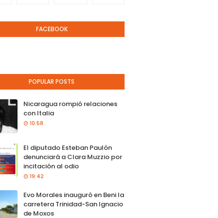
FACEBOOK
POPULAR POSTS
Nicaragua rompió relaciones
con Italia
10:58
El diputado Esteban Paulón
denunciará a Clara Muzzio por
incitación al odio
19:42
Evo Morales inauguró en Beni la
carretera Trinidad-San Ignacio
de Moxos