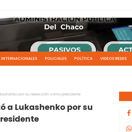
INTERNACIONALES
POLICIALES
POLÍTICA
VIDEOS REDES
ICIAS
LIVE NOTICIAS
CULTURALES
RADIO EN DIRECTO
1 y 2 de julio se acreditarán los sueldos de junio de la admi
0:13
 Lukashenko por su reelección como presidente
itó a Lukashenko por su
residente