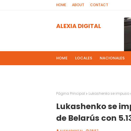
HOME
ABOUT
CONTACT
ALEXIA DIGITAL
HOME
LOCALES
NACIONALES
PROGRAMAS DE RADIOS
MAS NOT
El 
2
Página Principal
Lukashenko se impuso e
Lukashenko se imp
de Belarús con 5.1
ALEXIADIGITAL
08:57