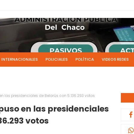
INTERNACIONALES
POLICIALES
POLÍTICA
VIDEOS REDES
ICIAS
LIVE NOTICIAS
CULTURALES
RADIO EN DIRECTO
1 y 2 de julio se acreditarán los sueldos de junio de la admi
0:13
n las presidenciales de Belarús con 5.136.293 votos
uso en las presidenciales
36.293 votos