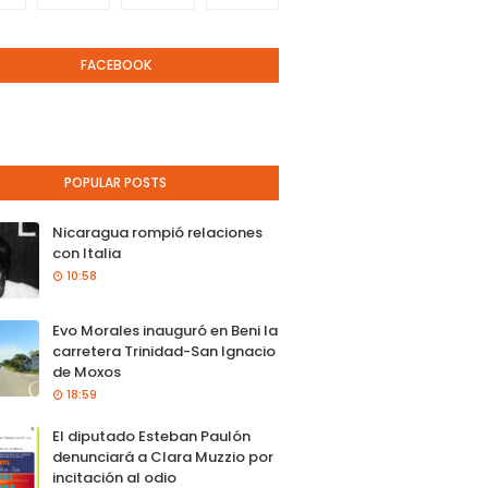
FACEBOOK
POPULAR POSTS
Nicaragua rompió relaciones
con Italia
10:58
Evo Morales inauguró en Beni la
carretera Trinidad-San Ignacio
de Moxos
18:59
El diputado Esteban Paulón
denunciará a Clara Muzzio por
incitación al odio