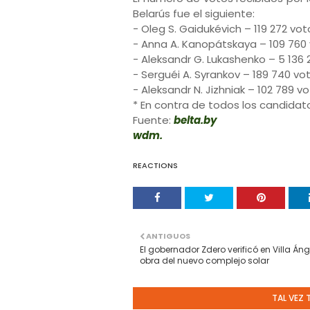
Belarús fue el siguiente:
- Oleg S. Gaidukévich – 119 272 vot
- Anna A. Kanopátskaya – 109 760 v
- Aleksandr G. Lukashenko – 5 136 
- Serguéi A. Syrankov – 189 740 vot
- Aleksandr N. Jizhniak – 102 789 vo
* En contra de todos los candidato
Fuente:
belta.by
wdm.
REACTIONS
ANTIGUOS
El gobernador Zdero verificó en Villa Áng
obra del nuevo complejo solar
TAL VEZ 