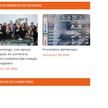
TE INTERESEN ESTAS ENTRADAS
domingo, con apoyo
Pronóstico del tiempo
pal, se correrá la
AUGUST 08, 2026
ón solidaria del colegio
ogados.
ST 08, 2026
BLICAR UN COMENTARIO