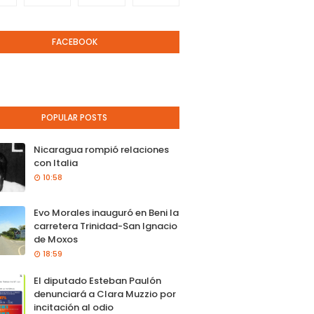
FACEBOOK
POPULAR POSTS
Nicaragua rompió relaciones
con Italia
10:58
Evo Morales inauguró en Beni la
carretera Trinidad-San Ignacio
de Moxos
18:59
El diputado Esteban Paulón
denunciará a Clara Muzzio por
incitación al odio