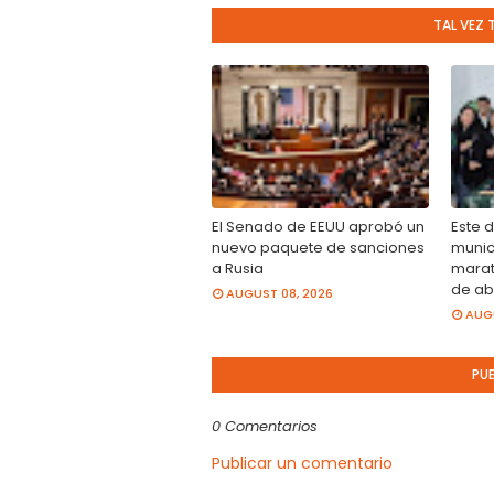
TAL VEZ 
El Senado de EEUU aprobó un
Este 
nuevo paquete de sanciones
munici
a Rusia
marat
de ab
AUGUST 08, 2026
AUGU
PU
0 Comentarios
Publicar un comentario