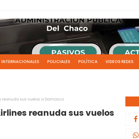
INTERNACIONALES
POLICIALES
POLÍTICA
VIDEOS REDES
ICIAS
LIVE NOTICIAS
CULTURALES
RADIO EN DIRECTO
1 y 2 de julio se acreditarán los sueldos de junio de la admi
0:13
nes reanuda sus vuelos a Damasco
irlines reanuda sus vuelos