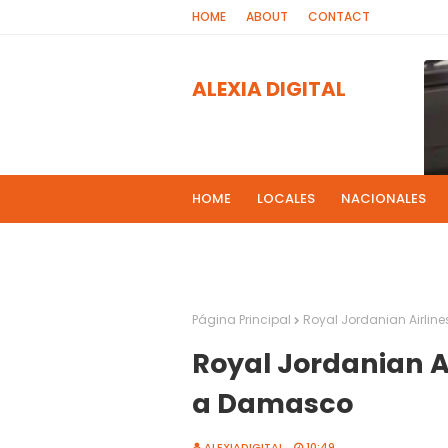
HOME
ABOUT
CONTACT
ALEXIA DIGITAL
HOME
LOCALES
NACIONALES
PROGRAMAS DE RADIOS
MAS NOT
El 
2
Página Principal
Royal Jordanian Airli
Royal Jordanian A
a Damasco
ALEXIADIGITAL
10:49