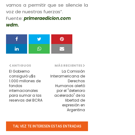
vamos a permitir que se silencie la
voz de nuestras fuerzas”.
Fuente:
primeraedicion.com
wdm.
ANTIGUOS
MÁS RECIENTES
El Gobierno
La Comisión
consiguió u$s
Interamericana de
1.000 millones de
Derechos
fondos
Humanos alertó
internacionales
por el "deterioro
para sumar a las
acelerado" de la
reservas del BCRA
libertad de
expresión en
Argentina
TAL VEZ TE INTERESEN ESTAS ENTRADAS