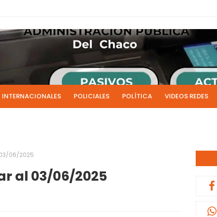
INTERNACIONALES
POLICIALES
POLÍTICA
VIDEOS REDES
ICIAS
LIVE NOTICIAS
CULTURALES
RADIO EN DIRECTO
1 y 2 de julio se acreditarán los sueldos de junio de la admi
0:13
l 03/06/2025
ar al 03/06/2025