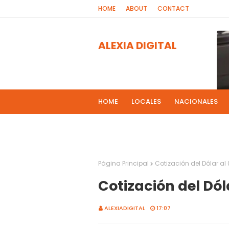
HOME
ABOUT
CONTACT
ALEXIA DIGITAL
HOME
LOCALES
NACIONALES
PROGRAMAS DE RADIOS
MAS NOT
El 
2
Página Principal
Cotización del Dólar a
Cotización del Dól
ALEXIADIGITAL
17:07