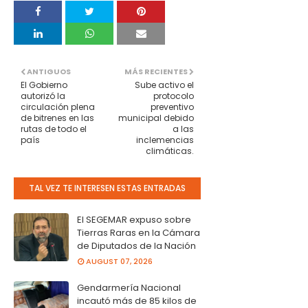
ANTIGUOS
MÁS RECIENTES
El Gobierno
Sube activo el
autorizó la
protocolo
circulación plena
preventivo
de bitrenes en las
municipal debido
rutas de todo el
a las
país
inclemencias
climáticas.
TAL VEZ TE INTERESEN ESTAS ENTRADAS
El SEGEMAR expuso sobre
Tierras Raras en la Cámara
de Diputados de la Nación
AUGUST 07, 2026
Gendarmería Nacional
incautó más de 85 kilos de