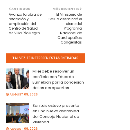
ANTIGUOS
MÁS RECIENTES
Avanza la obra de
El Ministerio de
refacción y
Salud desmintió el
ampliación del
cierre del
Centro de Salud
Programa
de Villa Río Negro
Nacional de
Cardiopatías
Congénitas
TAL VEZ TE INTERESEN ESTAS ENTRADAS
Milei debe resolver un
conflicto con Eduardo
Eurnekian por la concesión
de los aeropuertos
AUGUST 09, 2026
San Luis estuvo presente
en una nueva asamblea
del Consejo Nacional de
Vivienda
AUGUST 09, 2026