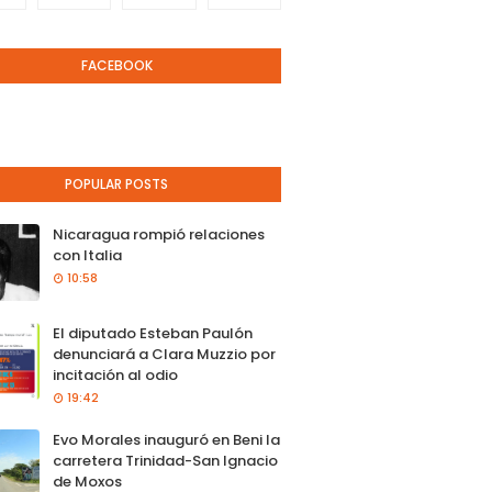
FACEBOOK
POPULAR POSTS
Nicaragua rompió relaciones
con Italia
10:58
El diputado Esteban Paulón
denunciará a Clara Muzzio por
incitación al odio
19:42
Evo Morales inauguró en Beni la
carretera Trinidad-San Ignacio
de Moxos