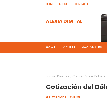
HOME
ABOUT
CONTACT
ALEXIA DIGITAL
HOME
LOCALES
NACIONALES
PROGRAMAS DE RADIOS
MAS NOT
El 
2
Página Principal
Cotización del Dólar al
Cotización del Dól
ALEXIADIGITAL
18:33