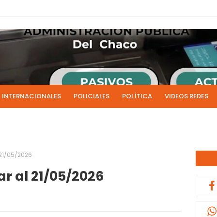
INTERNACIONALES
POLICIALES
POLÍTICA
VIDEOS REDES
ICIAS
LIVE NOTICIAS
CULTURALES
RADIO EN DIRECTO
1 y 2 de julio se acreditarán los sueldos de junio de la admi
0:13
 21/05/2026
ar al 21/05/2026