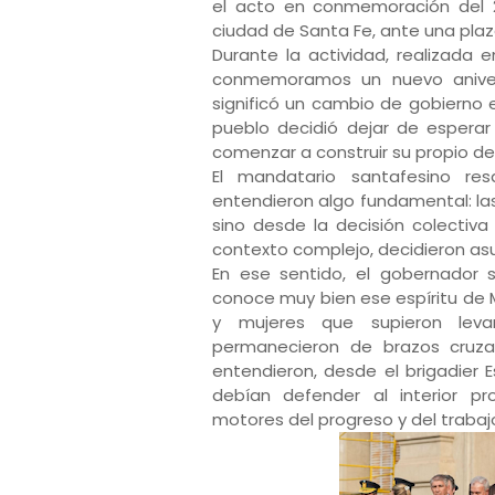
el acto en conmemoración del 2
ciudad de Santa Fe, ante una pla
Durante la actividad, realizada 
conmemoramos un nuevo aniver
significó un cambio de gobierno 
pueblo decidió dejar de esperar
comenzar a construir su propio de
El mandatario santafesino re
entendieron algo fundamental: la
sino desde la decisión colectiva 
contexto complejo, decidieron as
En ese sentido, el gobernador s
conoce muy bien ese espíritu de 
y mujeres que supieron lev
permanecieron de brazos cruzad
entendieron, desde el brigadier 
debían defender al interior pr
motores del progreso y del trabajo