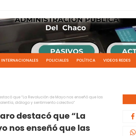
INTERNACIONALES
POLICIALES
POLÍTICA
VIDEOS REDES
ICIAS
LIVE NOTICIAS
CULTURALES
RADIO EN DIRECTO
1 y 2 de julio se acreditarán los sueldos de junio de la admi
0:13
destacó que “La Revolución de Mayo nos enseñó que las
lentía, diálogo y sentimiento colectivo”
laro destacó que “La
o nos enseñó que las