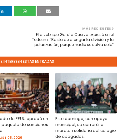
MÁS RECIENTES
El arzobispo García Cuerva expresó en el
Tedeum: “Basta de arengar la división y la
polarización, porque nadie se salva solo”
TE INTERESEN ESTAS ENTRADAS
nado de EEUU aprobó un
Este domingo, con apoyo
 paquete de sanciones
municipal, se correrá la
ia
maratón solidaria del colegio
de abogados.
ST 08, 2026