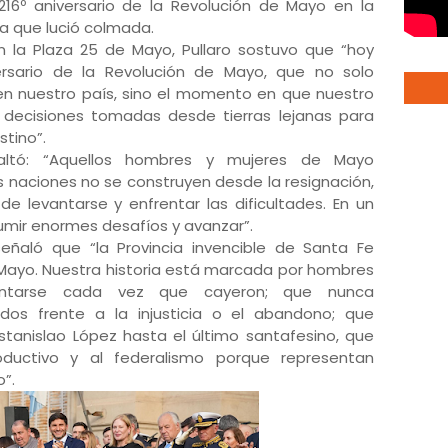
16º aniversario de la Revolución de Mayo en la
za que lució colmada.
en la Plaza 25 de Mayo, Pullaro sostuvo que “hoy
sario de la Revolución de Mayo, que no solo
en nuestro país, sino el momento en que nuestro
 decisiones tomadas desde tierras lejanas para
stino”.
saltó: “Aquellos hombres y mujeres de Mayo
s naciones no se construyen desde la resignación,
de levantarse y enfrentar las dificultades. En un
umir enormes desafíos y avanzar”.
eñaló que “la Provincia invencible de Santa Fe
Mayo. Nuestra historia está marcada por hombres
antarse cada vez que cayeron; que nunca
os frente a la injusticia o el abandono; que
Estanislao López hasta el último santafesino, que
oductivo y al federalismo porque representan
”.