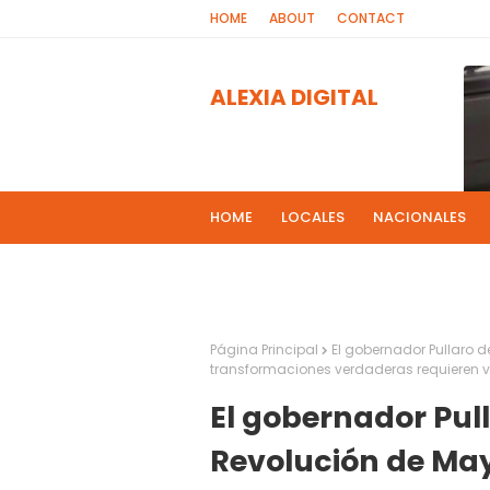
HOME
ABOUT
CONTACT
ALEXIA DIGITAL
HOME
LOCALES
NACIONALES
PROGRAMAS DE RADIOS
MAS NOT
El 
2
Página Principal
El gobernador Pullaro 
transformaciones verdaderas requieren va
El gobernador Pul
Revolución de May