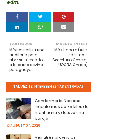
wdm.
ANTIGUOS
MÁS RECIENTES
México realiza una
Más trabajo (Ariel
auditoría para
Ledesma -
abrir su mercado
Secretario General
a la carne bovina
UOCRA Chaco)
paraguaya
TAL VEZ TE INTERESEN ESTAS ENTRADAS
Gendarmería Nacional
incautó más de 85 kilos de
marihuana y detuvo una
pareja
AUGUST 07, 2026
Veintitrés provincias