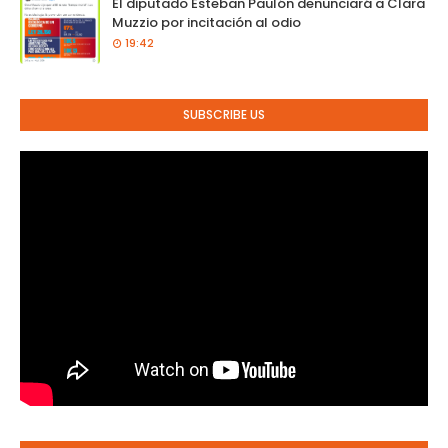
El diputado Esteban Paulón denunciará a Clara
Muzzio por incitación al odio
19:42
SUBSCRIBE US