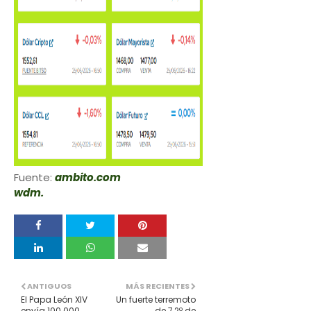
Fuente:
ambito.com
wdm.
ANTIGUOS
MÁS RECIENTES
El Papa León XIV
Un fuerte terremoto
envía 100.000
de 7,2º de