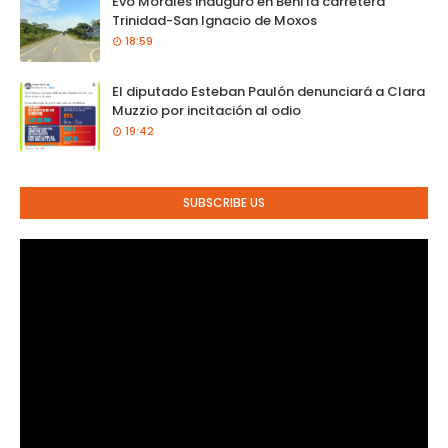
Evo Morales inauguró en Beni la carretera
Trinidad-San Ignacio de Moxos
18:59
El diputado Esteban Paulón denunciará a Clara
Muzzio por incitación al odio
19:42
SUBSCRIBE US