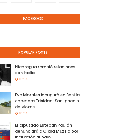
FACEBOOK
POPULAR POSTS
Nicaragua rompió relaciones
con Italia
10:58
Evo Morales inauguró en Beni la
carretera Trinidad-San Ignacio
de Moxos
18:59
El diputado Esteban Paulón
denunciará a Clara Muzzio por
incitación al odio