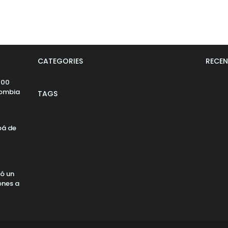
CATEGORIES
RECEN
000
lombia
TAGS
pá de
ó un
ones a