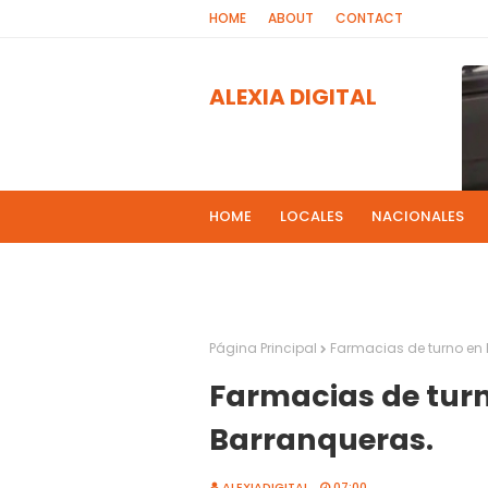
HOME
ABOUT
CONTACT
ALEXIA DIGITAL
HOME
LOCALES
NACIONALES
PROGRAMAS DE RADIOS
MAS NOT
El 
2
Página Principal
Farmacias de turno en 
Farmacias de turn
Barranqueras.
ALEXIADIGITAL
07:00