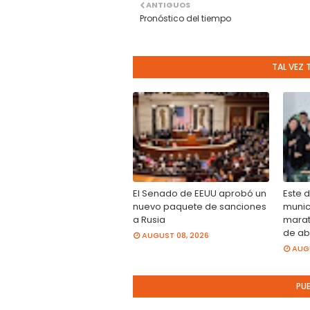
ANTIGUOS
Pronóstico del tiempo
TAL VEZ 
El Senado de EEUU aprobó un
Este 
nuevo paquete de sanciones
munici
a Rusia
marat
de ab
AUGUST 08, 2026
AUGU
PU