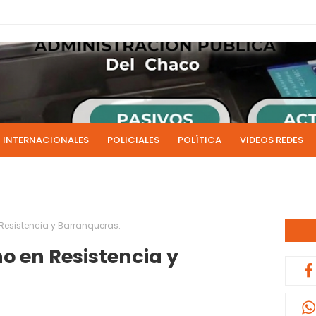
INTERNACIONALES
POLICIALES
POLÍTICA
VIDEOS REDES
ICIAS
LIVE NOTICIAS
CULTURALES
RADIO EN DIRECTO
1 y 2 de julio se acreditarán los sueldos de junio de la admi
0:13
Resistencia y Barranqueras.
o en Resistencia y