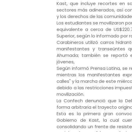
Kast, que incluye recortes en s
sectores más adinerados, así co
y los derechos de las comunidades
Los estudiantes se movilizaron por
equivalente a cerca de US$220.
Superior, según lo informado por r
Carabineros utilizó carros hidra
manifestantes y transeúntes 
Ahumada; también se reportó el
jóvenes,
Según informó Prensa Latina, se 
mientras los manifestantes exp
calles" y la marcha de este miérco
debido a las restricciones impuest
movilización.
La Confech denunció que la Del
forma arbitraria el trayecto origin
Esta es la primera gran convoc
Gobierno de Kast, la cual cue
consolidando un frente de resiste