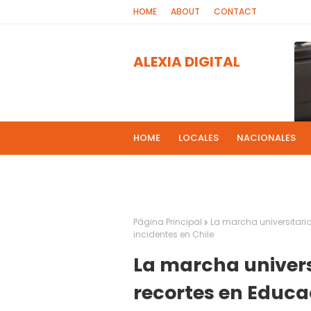
HOME
ABOUT
CONTACT
ALEXIA DIGITAL
HOME
LOCALES
NACIONALES
PROGRAMAS DE RADIOS
MAS NOT
El 
2
Página Principal
La marcha universitari
incidentes en Chile
La marcha univers
recortes en Educa