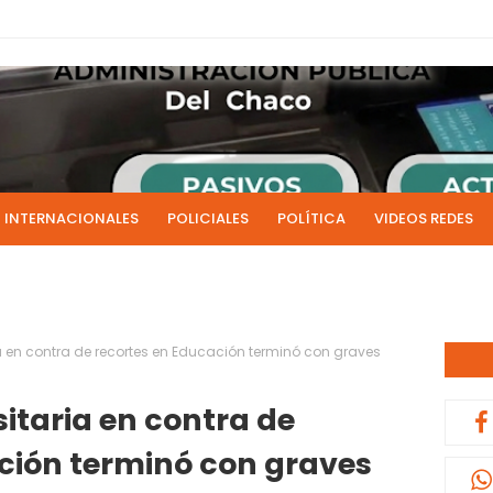
INTERNACIONALES
POLICIALES
POLÍTICA
VIDEOS REDES
ICIAS
LIVE NOTICIAS
CULTURALES
RADIO EN DIRECTO
1 y 2 de julio se acreditarán los sueldos de junio de la admi
0:13
a en contra de recortes en Educación terminó con graves
itaria en contra de
ción terminó con graves