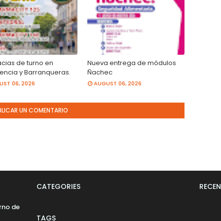
cias de turno en
Nueva entrega de módulos
tencia y Barranqueras.
Ñachec
ST 06, 2026
AUGUST 06, 2026
BLICAR UN COMENTARIO
CATEGORIES
RECEN
rno de
TAGS