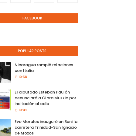
FACEBOOK
POPULAR POSTS
Nicaragua rompió relaciones
con Italia
10:58
El diputado Esteban Paulón
denunciará a Clara Muzzio por
incitación al odio
19:42
Evo Morales inauguró en Beni la
carretera Trinidad-San Ignacio
de Moxos