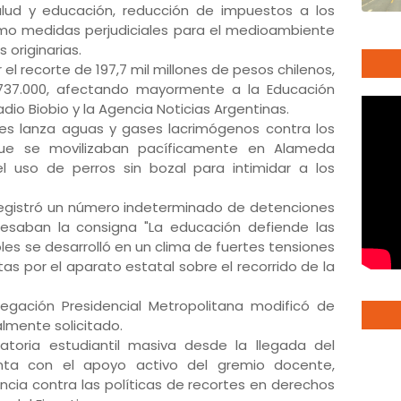
alud y educación, reducción de impuestos a los
mo medidas perjudiciales para el medioambiente
 originarias.
 el recorte de 197,7 mil millones de pesos chilenos,
737.000, afectando mayormente a la Educación
adio Biobio y la Agencia Noticias Argentinas.
ntes lanza aguas y gases lacrimógenos contra los
que se movilizaban pacíficamente en Alameda
 uso de perros sin bozal para intimidar a los
registró un número indeterminado de detenciones
resaban la consigna "La educación defiende las
les se desarrolló en un clima de fuertes tensiones
as por el aparato estatal sobre el recorrido de la
egación Presidencial Metropolitana modificó de
almente solicitado.
atoria estudiantil masiva desde la llegada del
nta con el apoyo activo del gremio docente,
ncia contra las políticas de recortes en derechos