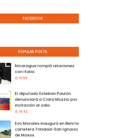
FACEBOOK
POPULAR POSTS
Nicaragua rompió relaciones
con Italia
10:58
El diputado Esteban Paulón
denunciará a Clara Muzzio por
incitación al odio
19:42
Evo Morales inauguró en Beni la
carretera Trinidad-San Ignacio
de Moxos