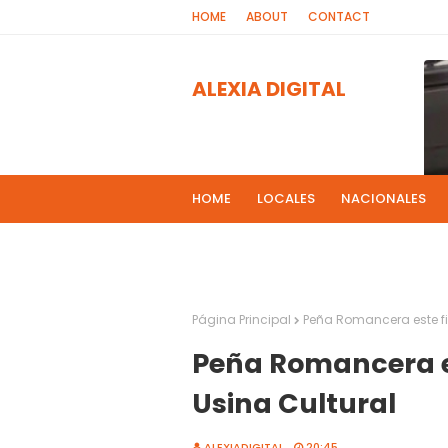
HOME
ABOUT
CONTACT
ALEXIA DIGITAL
HOME
LOCALES
NACIONALES
PROGRAMAS DE RADIOS
MAS NOT
El 
2
Página Principal
Peña Romancera este fi
Peña Romancera e
Usina Cultural
ALEXIADIGITAL
20:45