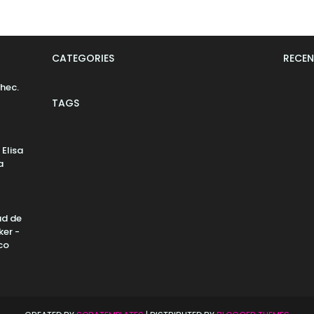
CATEGORIES
RECEN
hec.
TAGS
 Elisa
a
ad de
ker -
co