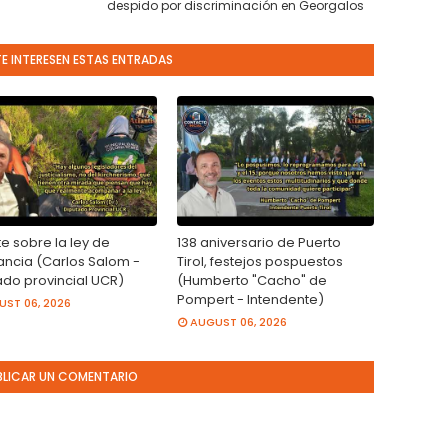
despido por discriminación en Georgalos
TE INTERESEN ESTAS ENTRADAS
e sobre la ley de
138 aniversario de Puerto
rancia (Carlos Salom -
Tirol, festejos pospuestos
ado provincial UCR)
(Humberto "Cacho" de
Pompert - Intendente)
ST 06, 2026
AUGUST 06, 2026
BLICAR UN COMENTARIO