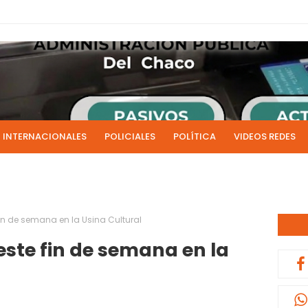
INTERNACIONALES
POLICIALES
POLÍTICA
VIDEOS REDES
ICIAS
LIVE NOTICIAS
CULTURALES
RADIO EN DIRECTO
1 y 2 de julio se acreditarán los sueldos de junio de la admi
0:13
n de semana en la Usina Cultural
ste fin de semana en la