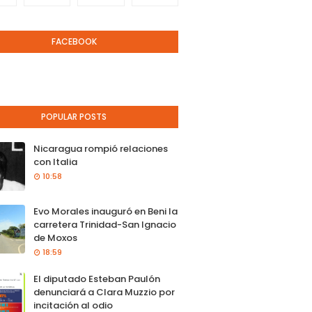
FACEBOOK
POPULAR POSTS
Nicaragua rompió relaciones
con Italia
10:58
Evo Morales inauguró en Beni la
carretera Trinidad-San Ignacio
de Moxos
18:59
El diputado Esteban Paulón
denunciará a Clara Muzzio por
incitación al odio