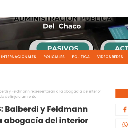
INTERNACIONALES
POLICIALES
POLÍTICA
VIDEOS REDES
ICIAS
LIVE NOTICIAS
CULTURALES
RADIO EN DIRECTO
1 y 2 de julio se acreditarán los sueldos de junio de la admi
0:13
erdi y Feldmann representarán a la abogacía del interior
ado de Enjuiciamiento
: Balberdi y Feldmann
 abogacía del interior