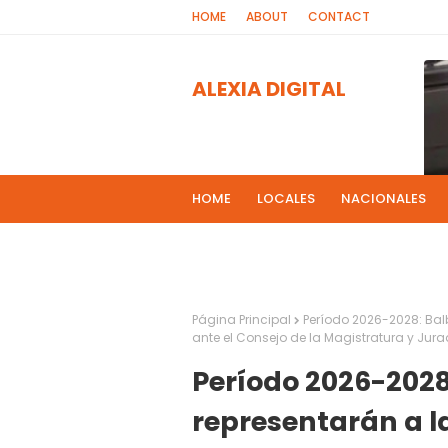
HOME
ABOUT
CONTACT
ALEXIA DIGITAL
HOME
LOCALES
NACIONALES
PROGRAMAS DE RADIOS
MAS NOT
El 
2
Página Principal
Período 2026-2028: Balb
ante el Consejo de la Magistratura y Jur
Período 2026-2028
representarán a la